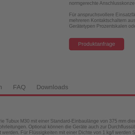
normgerechte Anschlusskonze
isch-induktiv
Für anspruchsvollere Einsatzfä
mehreren Kontaktschaltern aus
Gerätetypen Prozentskalen ode
Produktanfrage
webekörper
tandanzeiger
n
FAQ
Downloads
drantenprüfgeräte für Wassernetzanalysen
tandanzeiger
rüfgeräte
ie Tubux M30 mit einer Standard-Einbaulänge von 375 mm di
hrleitungen. Optional können die Geräte auch zur Durchflussü
 werden. Für Flüssigkeiten mit einer Dichte von 1 kg/l werden 