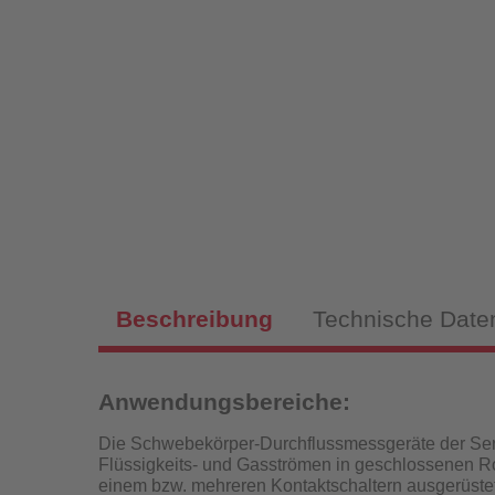
Magnet
Sch
Fülls
Beschreibung
Technische Date
Hy
Fülls
Anwendungsbereiche:
P
Die Schwebekörper-Durchflussmessgeräte der Ser
Flüssigkeits- und Gasströmen in geschlossenen Ro
einem bzw. mehreren Kontaktschaltern ausgerüstet