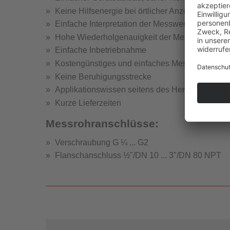
Keine Hilfsenergie bei örtlicher Anzeige
Einfache Interpretation der Messwerte
Hohe Wiederholgenauigkeit der Messwerte
Strömung
Einfache Inbetriebnahme
Kostengünstiges und einfaches Messprinzip ohn
Keine Beruhigungsstrecke
Applikationswissen seitens des Herstellers
Kurze Lieferzeiten
Messrohranschlüsse:
Verschraubung G ¼ ... G2
Flanschanschluss ½"/DN 10 ... 3"/DN 80 NPT
St