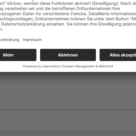
Wandhydrantenprüfgeräte
smelder Tester
e Hilfsenergie
römungsmelder-Tester für Sprinkleranlagen