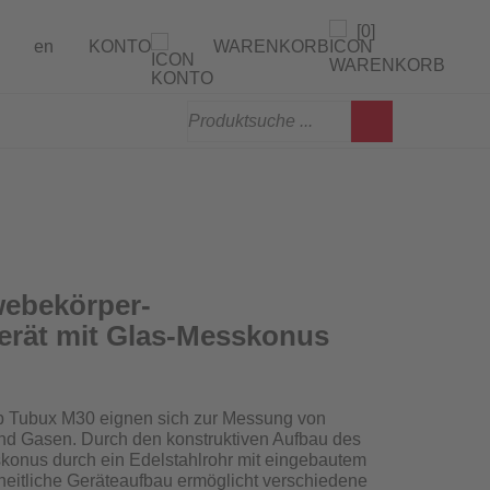
[0]
en
KONTO
WARENKORB
gen
erprüfung
webekörper-
rät mit Glas-Messkonus
 Tubux M30 eignen sich zur Messung von
und Gasen. Durch den konstruktiven Aufbau des
konus durch ein Edelstahlrohr mit eingebautem
nheitliche Geräteaufbau ermöglicht verschiedene