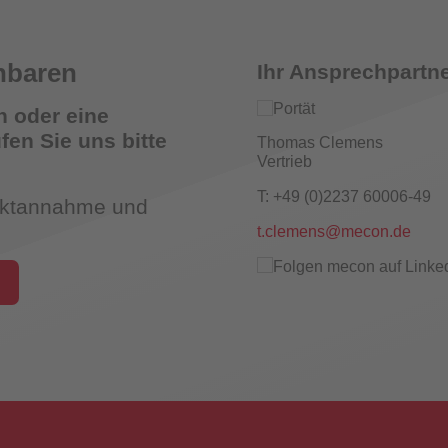
nbaren
Ihr Ansprechpartne
n oder eine
hungsschalter
en Sie uns bitte
Thomas Clemens
Vertrieb
T: +49 (0)2237 60006-49
taktannahme und
t.clemens@mecon.de
UW3 Serie Überwachungsschalter