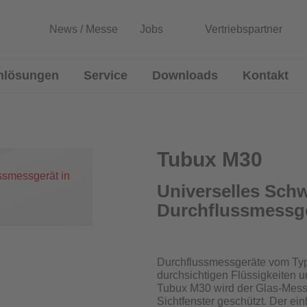
News / Messe
Jobs
Vertriebspartner
nlösungen
Service
Downloads
Kontakt
lussmessgeräte
Entwicklung von Sonderlösun
Rekalibrierung / Messgenauigkeitsüb
Tubux M30
Wartung und Reparatur
Universelles Sch
Durchflussmessge
Download Prüfzeugnisse
Blenden
Zertifikatsgenerator
Durchflussmessgeräte vom Typ
durchsichtigen Flüssigkeiten 
Tubux M30 wird der Glas-Mess
urchflussmessgeräte für Sprinkleranlagen
Sichtfenster geschützt. Der ei