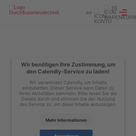
Durchflussmessgeräte
Branchenlösungen
Füllstandanzeiger
Testeinrichtungen
Prüfgeräte
Produkte
Service
[0]
en
Durchflussmessgeräte
Blenden
Füllstandanzeiger
Hydrantenprüfgerät Löschwasserversorgung
Strömungsmelder Tester
Durchflussmessgeräte für Sprinkleranlagen
Entwicklung von Sonderlösungen
Füllstandanzeiger
Magnetisch-induktiv
Hydrantenprüfgerät Wassernetzanalysen
Überwachungsschalter
Hydrantenprüfgeräte für Wassernetzanalysen
Rekalibrierung / Messgenauigkeitsüberprüfung
Prüfgeräte
Schwebekörper
Wandhydrantenprüfgerät
Wartung und Reparatur
Hydrantenprüfgeräte für die Löschwasserversorgung
Wir benötigen Ihre Zustimmung, um
Testeinrichtungen
Wandhydrantenprüfgeräte
Download Prüfzeugnisse
den Calendly-Service zu laden!
Wir verwenden Calendly, um Inhalte
Zertifikatsgenerator
Strömungsmelder-Tester für Sprinkleranlagen
einzubetten. Dieser Service kann Daten zu
Ihren Aktivitäten sammeln. Bitte lesen Sie die
UW3 Serie Überwachungsschalter
Details durch und stimmen Sie der Nutzung
des Service zu, um diese Inhalte anzuzeigen.
FACTS Automatisiertes Prüfsystem für Feuerlöschpumpen
Mehr Informationen
Maschinistenausbildung
Akzeptieren