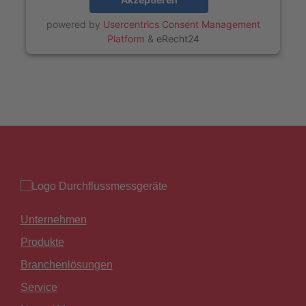
powered by
Usercentrics Consent Management
Platform
&
eRecht24
Unternehmen
Produkte
Branchenlösungen
Service