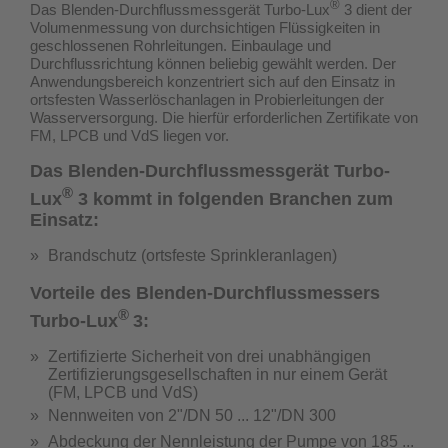
®
Das Blenden-Durchflussmessgerät Turbo-Lux
3 dient der
Volumenmessung von durchsichtigen Flüssigkeiten in
geschlossenen Rohrleitungen. Einbaulage und
Durchflussrichtung können beliebig gewählt werden. Der
Anwendungsbereich konzentriert sich auf den Einsatz in
ortsfesten Wasserlöschanlagen in Probierleitungen der
Wasserversorgung.
Die hierfür erforderlichen Zertifikate von
FM, LPCB und VdS liegen vor.
Das Blenden-Durchflussmessgerät Turbo-
®
Lux
3 kommt in folgenden Branchen zum
Einsatz:
Brandschutz (ortsfeste Sprinkleranlagen)
Vorteile des Blenden-Durchflussmessers
®
Turbo-Lux
3:
Zertifizierte Sicherheit von drei unabhängigen
Zertifizierungsgesellschaften in nur einem Gerät
(
FM, LPCB und VdS
)
Nennweiten von 2"/DN 50 ... 12"/DN 300
Abdeckung der Nennleistung der Pumpe von 185 ...