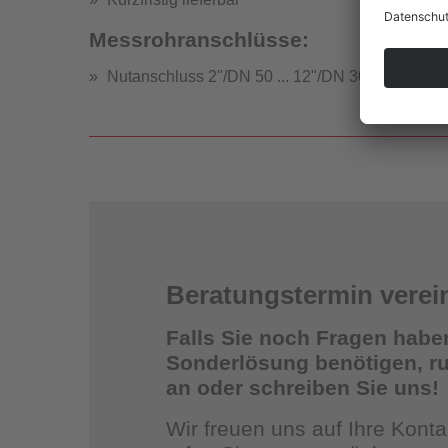
Messrohranschlüsse:
Nutanschluss 2"/DN 50 ... 12"/DN 300
Strömung
Beratungstermin verei
Falls Sie noch Fragen habe
Sonderlösung benötigen, ruf
an oder schreiben Sie uns!
St
Wir freuen uns auf Ihre Kon