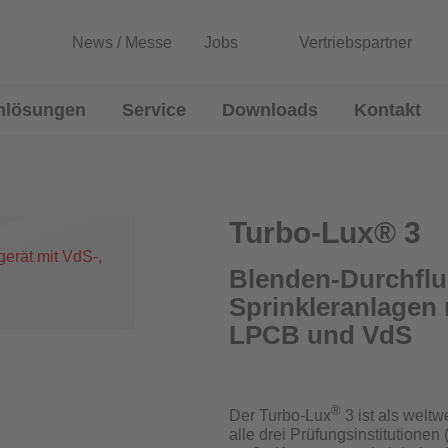
News / Messe
Jobs
Vertriebspartner
nlösungen
Service
Downloads
Kontakt
lussmessgeräte
Entwicklung von Sonderlösun
Rekalibrierung / Messgenauigkeitsüb
Turbo-Lux® 3
Wartung und Reparatur
Blenden-Durchflu
Sprinkleranlagen 
Download Prüfzeugnisse
Blenden
LPCB und VdS
Zertifikatsgenerator
®
Der Turbo-Lux
3 ist als welt
alle drei Prüfungsinstitution
urchflussmessgeräte für Sprinkleranlagen