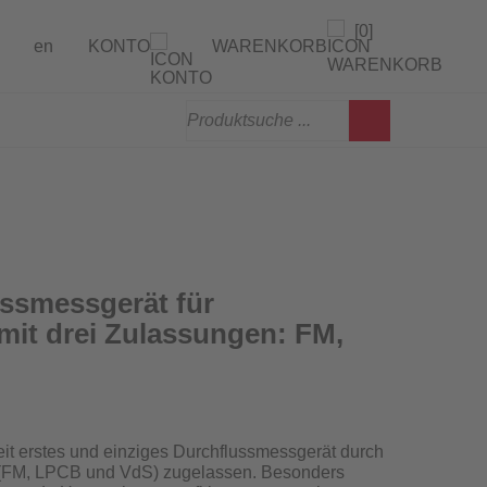
[0]
en
KONTO
WARENKORB
gen
erprüfung
ssmessgerät für
mit drei Zulassungen: FM,
weit erstes und einziges Durchflussmessgerät
durch
en (FM, LPCB und VdS) zugelassen
. Besonders