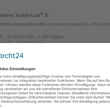
®
t Löschwasserversorgung
essers Turbo-Lux
3:
rtifizierungsgesellschaften in nur einem Gerät (
FM, LPCB und 
... 19 000 lpm (50 ... 5 000 USgpm)
lpm (20 ... 10 000 USgpm)
ntenprüfgeräte für die Löschwasserversorgung
s an das Rohrleitungsnetz
rät Wassernetzanalysen
 Anschluss an das Rohrleitungsnetz das Gerät mit nur einer S
chluss
eliebig
antenprüfgerät
inrichtungen