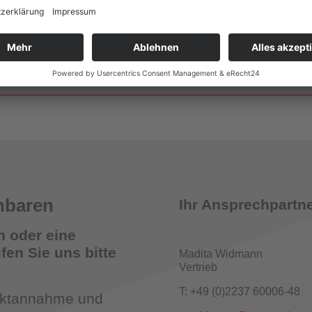
Wandhydrantenprüfgeräte
smelder Tester
nbaren
Ihr Ansprechpartne
n oder eine
en Sie uns bitte
Madita Widmann
Vertrieb
römungsmelder-Tester für Sprinkleranlagen
T: +49 (0)2237 60006-48
taktannahme und