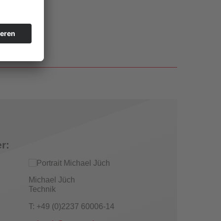
r:
Michael Jüch
Technik
T: +49 (0)2237 60006-14