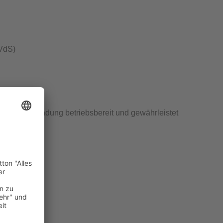
VdS
)
chraubverbindung betriebsbereit und gewährleistet