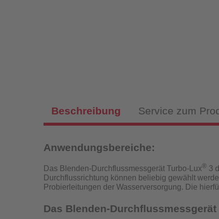
Magnet
Sch
Fülls
Beschreibung
Service zum Pro
Anwendungsbereiche:
Hy
Fülls
®
Das Blenden-Durchflussmessgerät Turbo-Lux
3 d
Durchflussrichtung können beliebig gewählt werde
P
Probierleitungen der Wasserversorgung.
Die hierf
Das Blenden-Durchflussmessgerät