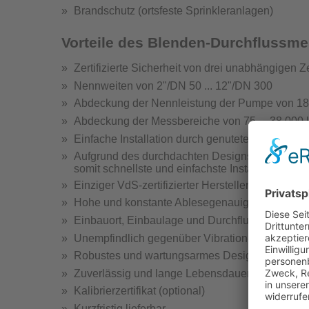
Brandschutz (ortsfeste Sprinkleranlagen)
Hydrantenprüfgerä
Vorteile des Blenden-Durchflussm
Zertifizierte Sicherheit von drei unabhängigen Ze
Nennweiten von 2"/DN 50 ... 12"/DN 300
Abdeckung der Nennleistung der Pumpe von 185 
Abdeckung der Messbereiche von 75 ... 38 000 
Hydra
Einfache Installation durch genuteten Anschlus
Hydrantenprüfge
Aufgrund des durchdachten Designs ist nach dem
somit schnellste und einfachste Installation
Einziger VdS-zertifizierter Hersteller mit Nutans
Hohe und konstante Ablesegenauigkeit
Einbauort, Einbaulage und Durchflussrichtung b
Unempfindlich gegenüber Vibrationen
Wandhydr
Robustes und wartungsarmes Design
Teste
Zuverlässig und lange Lebensdauer
Kalibrierzertifikat (optional)
Kurzfristig lieferbar