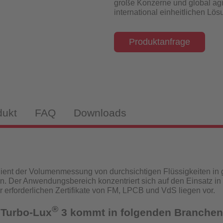
große Konzerne und global agi
isch-induktiv
international einheitlichen Lö
Produktanfrage
webekörper
tandanzeiger
dukt
FAQ
Downloads
drantenprüfgeräte für Wassernetzanalysen
tandanzeiger
ient der Volumenmessung von durchsichtigen Flüssigkeiten in
n. Der Anwendungsbereich konzentriert sich auf den Einsatz in
rüfgeräte
ür erforderlichen Zertifikate von FM, LPCB und VdS liegen vor.
®
 Turbo-Lux
3 kommt in folgenden Branchen