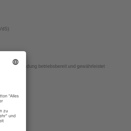
VdS
)
chraubverbindung betriebsbereit und gewährleistet