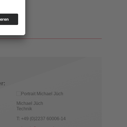
r:
Michael Jüch
Technik
T: +49 (0)2237 60006-14