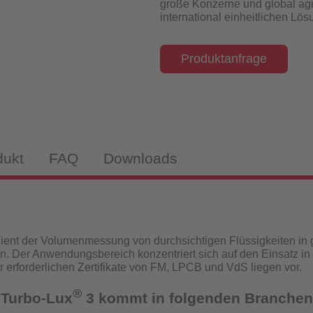
große Konzerne und global agi
isch-induktiv
international einheitlichen Lö
Produktanfrage
webekörper
tandanzeiger
dukt
FAQ
Downloads
drantenprüfgeräte für Wassernetzanalysen
tandanzeiger
ient der Volumenmessung von durchsichtigen Flüssigkeiten in
n. Der Anwendungsbereich konzentriert sich auf den Einsatz in
rüfgeräte
ür erforderlichen Zertifikate von FM, LPCB und VdS liegen vor.
®
 Turbo-Lux
3 kommt in folgenden Branchen