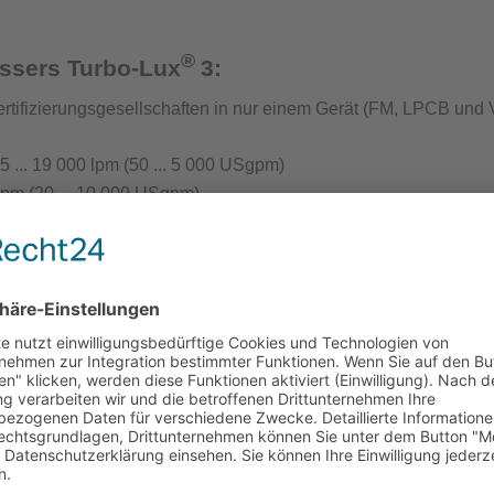
®
t Löschwasserversorgung
essers Turbo-Lux
3:
rtifizierungsgesellschaften in nur einem Gerät (
FM, LPCB und 
... 19 000 lpm (50 ... 5 000 USgpm)
lpm (20 ... 10 000 USgpm)
ntenprüfgeräte für die Löschwasserversorgung
s an das Rohrleitungsnetz
rät Wassernetzanalysen
 Anschluss an das Rohrleitungsnetz das Gerät mit nur einer S
chluss
eliebig
antenprüfgerät
inrichtungen