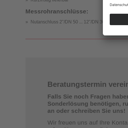
Messrohranschlüsse:
Nutanschluss 2"/DN 50 ... 12"/DN 300
Strömung
Beratungstermin verei
Falls Sie noch Fragen habe
Sonderlösung benötigen, ruf
an oder schreiben Sie uns!
St
Wir freuen uns auf Ihre Kon