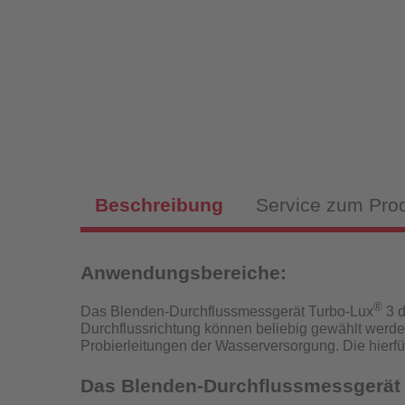
Magnet
Sch
Fülls
Beschreibung
Service zum Pro
Anwendungsbereiche:
Hy
Fülls
®
Das Blenden-Durchflussmessgerät Turbo-Lux
3 d
Durchflussrichtung können beliebig gewählt werde
P
Probierleitungen der Wasserversorgung.
Die hierf
Das Blenden-Durchflussmessgerät