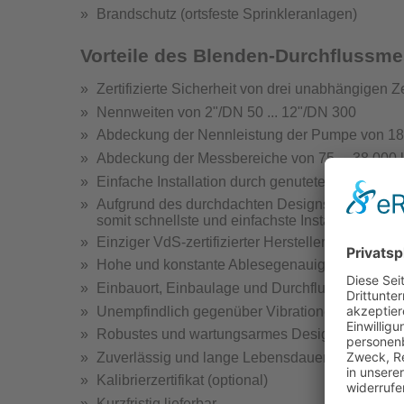
Brandschutz (ortsfeste Sprinkleranlagen)
Hydrantenprüfgerä
Vorteile des Blenden-Durchflussm
Zertifizierte Sicherheit von drei unabhängigen Ze
Nennweiten von 2"/DN 50 ... 12"/DN 300
Abdeckung der Nennleistung der Pumpe von 185 
Abdeckung der Messbereiche von 75 ... 38 000 
Hydra
Einfache Installation durch genuteten Anschlus
Hydrantenprüfge
Aufgrund des durchdachten Designs ist nach dem
somit schnellste und einfachste Installation
Einziger VdS-zertifizierter Hersteller mit Nutans
Hohe und konstante Ablesegenauigkeit
Einbauort, Einbaulage und Durchflussrichtung b
Unempfindlich gegenüber Vibrationen
Wandhydr
Robustes und wartungsarmes Design
Teste
Zuverlässig und lange Lebensdauer
Kalibrierzertifikat (optional)
Kurzfristig lieferbar