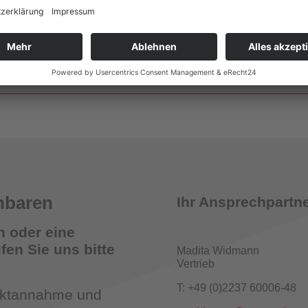
Wandhydrantenprüfgeräte
smelder Tester
nbaren
Ihr Ansprechpartne
n oder eine
en Sie uns bitte
Madita Widmann
Vertrieb
römungsmelder-Tester für Sprinkleranlagen
T: +49 (0)2237 60006-48
taktannahme und