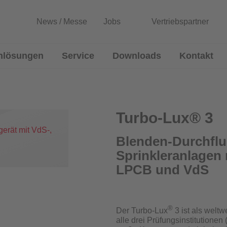
News / Messe
Jobs
Vertriebspartner
nlösungen
Service
Downloads
Kontakt
lussmessgeräte
Entwicklung von Sonderlösun
Rekalibrierung / Messgenauigkeitsüb
Turbo-Lux® 3
Wartung und Reparatur
Blenden-Durchflu
Sprinkleranlagen 
Download Prüfzeugnisse
Blenden
LPCB und VdS
Zertifikatsgenerator
®
Der Turbo-Lux
3 ist als welt
alle drei Prüfungsinstitution
urchflussmessgeräte für Sprinkleranlagen