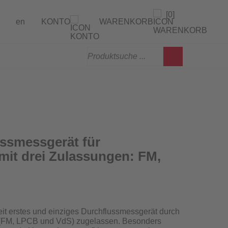
[0]
en
KONTO
WARENKORB
gen
erprüfung
ssmessgerät für
mit drei Zulassungen: FM,
weit erstes und einziges Durchflussmessgerät
durch
en (FM, LPCB und VdS) zugelassen
. Besonders