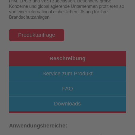
(FM, LPCB und VdS) zugelassen
. Besonders große
Konzerne und global agierende Unternehmen profitieren so
von einer international einheitlichen Lösung für ihre
Brandschutzanlagen.
Produktanfrage
Beschreibung
Service zum Produkt
FAQ
Downloads
Anwendungsbereiche: