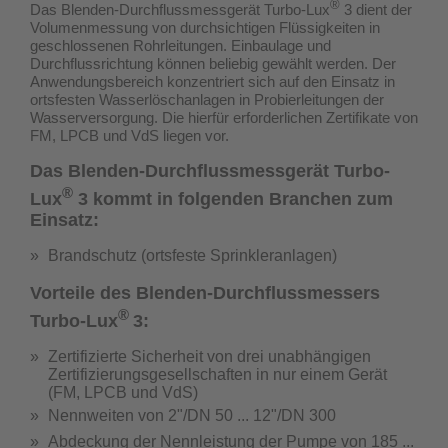
®
Das Blenden-Durchflussmessgerät Turbo-Lux
3 dient der
Volumenmessung von durchsichtigen Flüssigkeiten in
geschlossenen Rohrleitungen. Einbaulage und
Durchflussrichtung können beliebig gewählt werden. Der
Anwendungsbereich konzentriert sich auf den Einsatz in
ortsfesten Wasserlöschanlagen in Probierleitungen der
Wasserversorgung.
Die hierfür erforderlichen Zertifikate von
FM, LPCB und VdS liegen vor.
Das Blenden-Durchflussmessgerät Turbo-
®
Lux
3 kommt in folgenden Branchen zum
Einsatz:
Brandschutz (ortsfeste Sprinkleranlagen)
Vorteile des Blenden-Durchflussmessers
®
Turbo-Lux
3:
Zertifizierte Sicherheit von drei unabhängigen
Zertifizierungsgesellschaften in nur einem Gerät
(
FM, LPCB und VdS
)
Nennweiten von 2"/DN 50 ... 12"/DN 300
Abdeckung der Nennleistung der Pumpe von 185 ...