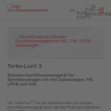
Branchenlösungen
Füllstandanzeiger
Testeinrichtungen
Prüfgeräte
Service
[0]
en
Füllstandanzeiger
Hydrantenprüfgerät Löschwasserversorgung
Strömungsmelder Tester
Durchflussmessgeräte für Sprinkleranlagen
Entwicklung von Sonderlösungen
Hydrantenprüfgerät Wassernetzanalysen
Überwachungsschalter
Hydrantenprüfgeräte für Wassernetzanalysen
Rekalibrierung / Messgenauigkeitsüberprüfung
Wandhydrantenprüfgerät
Wartung und Reparatur
Hydrantenprüfgeräte für die Löschwasserversorgung
Wandhydrantenprüfgeräte
Download Prüfzeugnisse
Turbo-Lux® 3
Zertifikatsgenerator
Strömungsmelder-Tester für Sprinkleranlagen
Blenden-Durchflussmessgerät für
Sprinkleranlagen mit drei Zulassungen: FM,
UW3 Serie Überwachungsschalter
LPCB und VdS
FACTS Automatisiertes Prüfsystem für Feuerlöschpumpen
®
Der Turbo-Lux
3 ist als weltweit erstes und einziges
Maschinistenausbildung
Durchflussmessgerät
durch alle drei Prüfungsinstitutionen