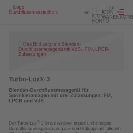
Branchenlösungen
Füllstandanzeiger
Testeinrichtungen
Prüfgeräte
Service
[0]
en
Füllstandanzeiger
Hydrantenprüfgerät Löschwasserversorgung
Strömungsmelder Tester
Durchflussmessgeräte für Sprinkleranlagen
Entwicklung von Sonderlösungen
Hydrantenprüfgerät Wassernetzanalysen
Überwachungsschalter
Hydrantenprüfgeräte für Wassernetzanalysen
Rekalibrierung / Messgenauigkeitsüberprüfung
Wandhydrantenprüfgerät
Wartung und Reparatur
Hydrantenprüfgeräte für die Löschwasserversorgung
Wandhydrantenprüfgeräte
Download Prüfzeugnisse
Turbo-Lux® 3
Zertifikatsgenerator
Strömungsmelder-Tester für Sprinkleranlagen
Blenden-Durchflussmessgerät für
Sprinkleranlagen mit drei Zulassungen: FM,
UW3 Serie Überwachungsschalter
LPCB und VdS
FACTS Automatisiertes Prüfsystem für Feuerlöschpumpen
®
Der Turbo-Lux
3 ist als weltweit erstes und einziges
Maschinistenausbildung
Durchflussmessgerät
durch alle drei Prüfungsinstitutionen