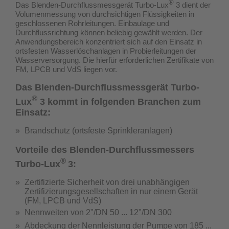
®
Das Blenden-Durchflussmessgerät Turbo-Lux
3 dient der
Volumenmessung von durchsichtigen Flüssigkeiten in
geschlossenen Rohrleitungen. Einbaulage und
Durchflussrichtung können beliebig gewählt werden. Der
Anwendungsbereich konzentriert sich auf den Einsatz in
ortsfesten Wasserlöschanlagen in Probierleitungen der
Wasserversorgung.
Die hierfür erforderlichen Zertifikate von
FM, LPCB und VdS liegen vor.
Das Blenden-Durchflussmessgerät Turbo-
®
Lux
3 kommt in folgenden Branchen zum
Einsatz:
Brandschutz (ortsfeste Sprinkleranlagen)
Vorteile des Blenden-Durchflussmessers
®
Turbo-Lux
3:
Zertifizierte Sicherheit von drei unabhängigen
Zertifizierungsgesellschaften in nur einem Gerät
(
FM, LPCB und VdS
)
Nennweiten von 2"/DN 50 ... 12"/DN 300
Abdeckung der Nennleistung der Pumpe von 185 ...