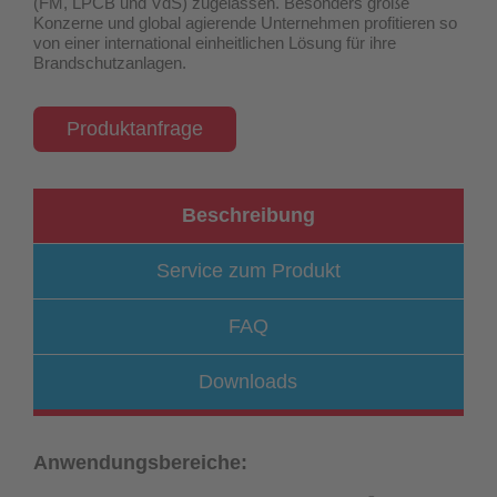
(FM, LPCB und VdS) zugelassen
. Besonders große
Konzerne und global agierende Unternehmen profitieren so
von einer international einheitlichen Lösung für ihre
Brandschutzanlagen.
Produktanfrage
Beschreibung
Service zum Produkt
FAQ
Downloads
Anwendungsbereiche: