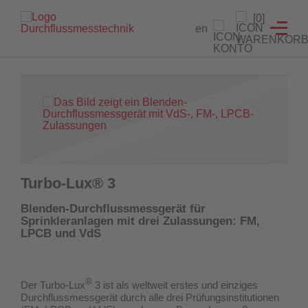
Branchenlösungen
Füllstandanzeiger
Testeinrichtungen
Prüfgeräte
Service
[0]
en
Füllstandanzeiger
Hydrantenprüfgerät Löschwasserversorgung
Strömungsmelder Tester
Durchflussmessgeräte für Sprinkleranlagen
Entwicklung von Sonderlösungen
Hydrantenprüfgerät Wassernetzanalysen
Überwachungsschalter
Hydrantenprüfgeräte für Wassernetzanalysen
Rekalibrierung / Messgenauigkeitsüberprüfung
Wandhydrantenprüfgerät
Wartung und Reparatur
Hydrantenprüfgeräte für die Löschwasserversorgung
Wandhydrantenprüfgeräte
Download Prüfzeugnisse
Turbo-Lux® 3
Zertifikatsgenerator
Strömungsmelder-Tester für Sprinkleranlagen
Blenden-Durchflussmessgerät für
Sprinkleranlagen mit drei Zulassungen: FM,
UW3 Serie Überwachungsschalter
LPCB und VdS
FACTS Automatisiertes Prüfsystem für Feuerlöschpumpen
®
Der Turbo-Lux
3 ist als weltweit erstes und einziges
Maschinistenausbildung
Durchflussmessgerät
durch alle drei Prüfungsinstitutionen