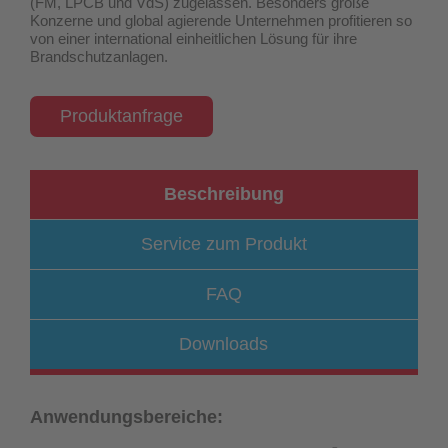
(FM, LPCB und VdS) zugelassen
. Besonders große
Konzerne und global agierende Unternehmen profitieren so
von einer international einheitlichen Lösung für ihre
Brandschutzanlagen.
Produktanfrage
Beschreibung
Service zum Produkt
FAQ
Downloads
Anwendungsbereiche: