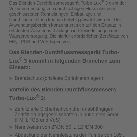
®
Das Blenden-Durchflussmessgerät Turbo-Lux
3 dient der
Volumenmessung von durchsichtigen Flüssigkeiten in
geschlossenen Rohrleitungen. Einbaulage und
Durchflussrichtung können beliebig gewählt werden. Der
Anwendungsbereich konzentriert sich auf den Einsatz in
ortsfesten Wasserlöschanlagen in Probierleitungen der
Wasserversorgung.
Die hierfür erforderlichen Zertifikate von
FM, LPCB und VdS liegen vor.
Das Blenden-Durchflussmessgerät Turbo-
®
Lux
3 kommt in folgenden Branchen zum
Einsatz:
Brandschutz (ortsfeste Sprinkleranlagen)
Vorteile des Blenden-Durchflussmessers
®
Turbo-Lux
3:
Zertifizierte Sicherheit von drei unabhängigen
Zertifizierungsgesellschaften in nur einem Gerät
(
FM, LPCB und VdS
)
Nennweiten von 2"/DN 50 ... 12"/DN 300
Abdeckung der Nennleistung der Pumpe von 185 ...