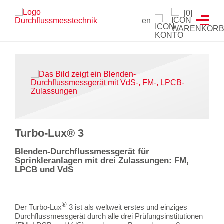
Branchenlösungen
Füllstandanzeiger
Testeinrichtungen
Prüfgeräte
Service
[0]
en
Füllstandanzeiger
Hydrantenprüfgerät Löschwasserversorgung
Strömungsmelder Tester
Durchflussmessgeräte für Sprinkleranlagen
Entwicklung von Sonderlösungen
Hydrantenprüfgerät Wassernetzanalysen
Überwachungsschalter
Hydrantenprüfgeräte für Wassernetzanalysen
Rekalibrierung / Messgenauigkeitsüberprüfung
Wandhydrantenprüfgerät
Wartung und Reparatur
Hydrantenprüfgeräte für die Löschwasserversorgung
Wandhydrantenprüfgeräte
Download Prüfzeugnisse
Turbo-Lux® 3
Zertifikatsgenerator
Strömungsmelder-Tester für Sprinkleranlagen
Blenden-Durchflussmessgerät für
Sprinkleranlagen mit drei Zulassungen: FM,
UW3 Serie Überwachungsschalter
LPCB und VdS
FACTS Automatisiertes Prüfsystem für Feuerlöschpumpen
®
Der Turbo-Lux
3 ist als weltweit erstes und einziges
Maschinistenausbildung
Durchflussmessgerät
durch alle drei Prüfungsinstitutionen