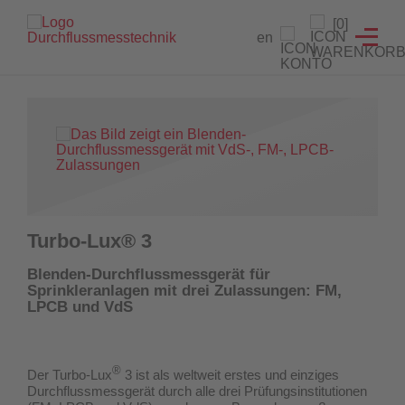
Branchenlösungen
Füllstandanzeiger
Testeinrichtungen
Prüfgeräte
Service
[0]
en
Füllstandanzeiger
Hydrantenprüfgerät Löschwasserversorgung
Strömungsmelder Tester
Durchflussmessgeräte für Sprinkleranlagen
Entwicklung von Sonderlösungen
Hydrantenprüfgerät Wassernetzanalysen
Überwachungsschalter
Hydrantenprüfgeräte für Wassernetzanalysen
Rekalibrierung / Messgenauigkeitsüberprüfung
Wandhydrantenprüfgerät
Wartung und Reparatur
Hydrantenprüfgeräte für die Löschwasserversorgung
Wandhydrantenprüfgeräte
Download Prüfzeugnisse
Turbo-Lux® 3
Zertifikatsgenerator
Strömungsmelder-Tester für Sprinkleranlagen
Blenden-Durchflussmessgerät für
Sprinkleranlagen mit drei Zulassungen: FM,
UW3 Serie Überwachungsschalter
LPCB und VdS
FACTS Automatisiertes Prüfsystem für Feuerlöschpumpen
®
Der Turbo-Lux
3 ist als weltweit erstes und einziges
Maschinistenausbildung
Durchflussmessgerät
durch alle drei Prüfungsinstitutionen