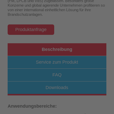
(FM, LPCB und VdS) zugelassen
. Besonders große
Konzerne und global agierende Unternehmen profitieren so
von einer international einheitlichen Lösung für ihre
Brandschutzanlagen.
Produktanfrage
Beschreibung
Service zum Produkt
FAQ
Downloads
Anwendungsbereiche: