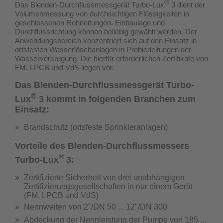
®
Das Blenden-Durchflussmessgerät Turbo-Lux
3 dient der
Volumenmessung von durchsichtigen Flüssigkeiten in
geschlossenen Rohrleitungen. Einbaulage und
Durchflussrichtung können beliebig gewählt werden. Der
Anwendungsbereich konzentriert sich auf den Einsatz in
ortsfesten Wasserlöschanlagen in Probierleitungen der
Wasserversorgung.
Die hierfür erforderlichen Zertifikate von
FM, LPCB und VdS liegen vor.
Das Blenden-Durchflussmessgerät Turbo-
®
Lux
3 kommt in folgenden Branchen zum
Einsatz:
Brandschutz (ortsfeste Sprinkleranlagen)
Vorteile des Blenden-Durchflussmessers
®
Turbo-Lux
3:
Zertifizierte Sicherheit von drei unabhängigen
Zertifizierungsgesellschaften in nur einem Gerät
(
FM, LPCB und VdS
)
Nennweiten von 2"/DN 50 ... 12"/DN 300
Abdeckung der Nennleistung der Pumpe von 185 ...