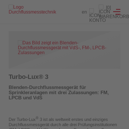
Branchenlösungen
Füllstandanzeiger
Testeinrichtungen
Prüfgeräte
Service
[0]
en
Füllstandanzeiger
Hydrantenprüfgerät Löschwasserversorgung
Strömungsmelder Tester
Durchflussmessgeräte für Sprinkleranlagen
Entwicklung von Sonderlösungen
Hydrantenprüfgerät Wassernetzanalysen
Überwachungsschalter
Hydrantenprüfgeräte für Wassernetzanalysen
Rekalibrierung / Messgenauigkeitsüberprüfung
Wandhydrantenprüfgerät
Wartung und Reparatur
Hydrantenprüfgeräte für die Löschwasserversorgung
Wandhydrantenprüfgeräte
Download Prüfzeugnisse
Turbo-Lux® 3
Zertifikatsgenerator
Strömungsmelder-Tester für Sprinkleranlagen
Blenden-Durchflussmessgerät für
Sprinkleranlagen mit drei Zulassungen: FM,
UW3 Serie Überwachungsschalter
LPCB und VdS
FACTS Automatisiertes Prüfsystem für Feuerlöschpumpen
®
Der Turbo-Lux
3 ist als weltweit erstes und einziges
Maschinistenausbildung
Durchflussmessgerät
durch alle drei Prüfungsinstitutionen