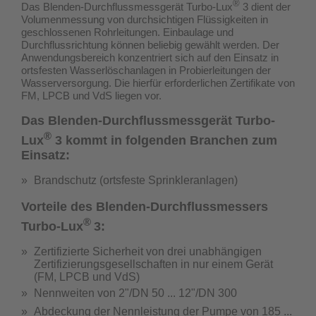
®
Das Blenden-Durchflussmessgerät Turbo-Lux
3 dient der
Volumenmessung von durchsichtigen Flüssigkeiten in
geschlossenen Rohrleitungen. Einbaulage und
Durchflussrichtung können beliebig gewählt werden. Der
Anwendungsbereich konzentriert sich auf den Einsatz in
ortsfesten Wasserlöschanlagen in Probierleitungen der
Wasserversorgung.
Die hierfür erforderlichen Zertifikate von
FM, LPCB und VdS liegen vor.
Das Blenden-Durchflussmessgerät Turbo-
®
Lux
3 kommt in folgenden Branchen zum
Einsatz:
Brandschutz (ortsfeste Sprinkleranlagen)
Vorteile des Blenden-Durchflussmessers
®
Turbo-Lux
3:
Zertifizierte Sicherheit von drei unabhängigen
Zertifizierungsgesellschaften in nur einem Gerät
(
FM, LPCB und VdS
)
Nennweiten von 2"/DN 50 ... 12"/DN 300
Abdeckung der Nennleistung der Pumpe von 185 ...