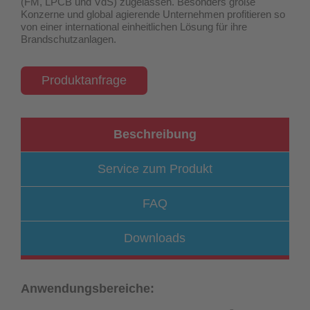
(FM, LPCB und VdS) zugelassen
. Besonders große
Konzerne und global agierende Unternehmen profitieren so
von einer international einheitlichen Lösung für ihre
Brandschutzanlagen.
Produktanfrage
Beschreibung
Service zum Produkt
FAQ
Downloads
Anwendungsbereiche: