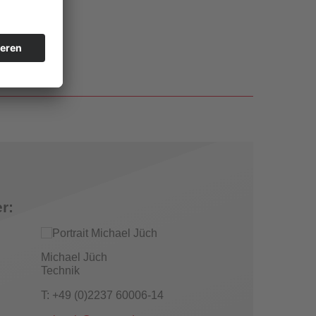
r:
Michael Jüch
Technik
T: +49 (0)2237 60006-14