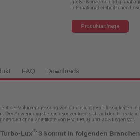
große Konzerne und global agi
isch-induktiv
international einheitlichen Lö
Produktanfrage
webekörper
tandanzeiger
dukt
FAQ
Downloads
drantenprüfgeräte für Wassernetzanalysen
tandanzeiger
ient der Volumenmessung von durchsichtigen Flüssigkeiten in
n. Der Anwendungsbereich konzentriert sich auf den Einsatz in
rüfgeräte
ür erforderlichen Zertifikate von FM, LPCB und VdS liegen vor.
®
 Turbo-Lux
3 kommt in folgenden Branchen