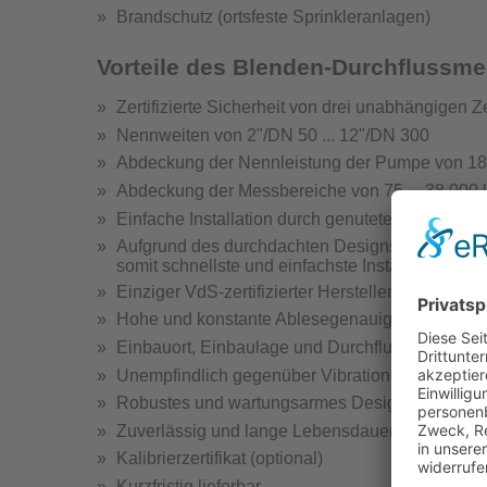
Brandschutz (ortsfeste Sprinkleranlagen)
Hydrantenprüfgerä
Vorteile des Blenden-Durchflussm
Zertifizierte Sicherheit von drei unabhängigen Ze
Nennweiten von 2"/DN 50 ... 12"/DN 300
Abdeckung der Nennleistung der Pumpe von 185 
Abdeckung der Messbereiche von 75 ... 38 000 
Hydra
Einfache Installation durch genuteten Anschlus
Hydrantenprüfge
Aufgrund des durchdachten Designs ist nach dem
somit schnellste und einfachste Installation
Einziger VdS-zertifizierter Hersteller mit Nutans
Hohe und konstante Ablesegenauigkeit
Einbauort, Einbaulage und Durchflussrichtung b
Unempfindlich gegenüber Vibrationen
Wandhydr
Robustes und wartungsarmes Design
Teste
Zuverlässig und lange Lebensdauer
Kalibrierzertifikat (optional)
Kurzfristig lieferbar