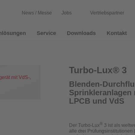
News / Messe
Jobs
Vertriebspartner
nlösungen
Service
Downloads
Kontakt
lussmessgeräte
Entwicklung von Sonderlösun
Rekalibrierung / Messgenauigkeitsüb
Turbo-Lux® 3
Wartung und Reparatur
Blenden-Durchflu
Sprinkleranlagen 
Download Prüfzeugnisse
Blenden
LPCB und VdS
Zertifikatsgenerator
®
Der Turbo-Lux
3 ist als welt
alle drei Prüfungsinstitution
urchflussmessgeräte für Sprinkleranlagen