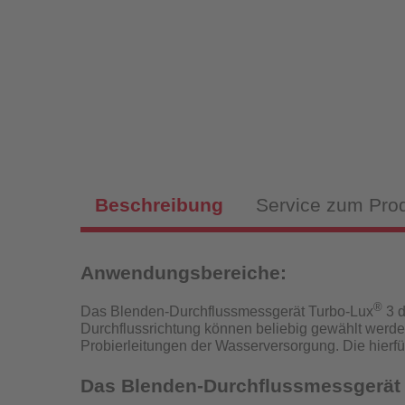
Magnet
Sch
Fülls
Beschreibung
Service zum Pro
Anwendungsbereiche:
Hy
Fülls
®
Das Blenden-Durchflussmessgerät Turbo-Lux
3 d
Durchflussrichtung können beliebig gewählt werde
P
Probierleitungen der Wasserversorgung.
Die hierf
Das Blenden-Durchflussmessgerät