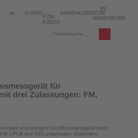
[0]
en
KONTO
WARENKORB
gen
erprüfung
ssmessgerät für
mit drei Zulassungen: FM,
weit erstes und einziges Durchflussmessgerät
durch
en (FM, LPCB und VdS) zugelassen
. Besonders