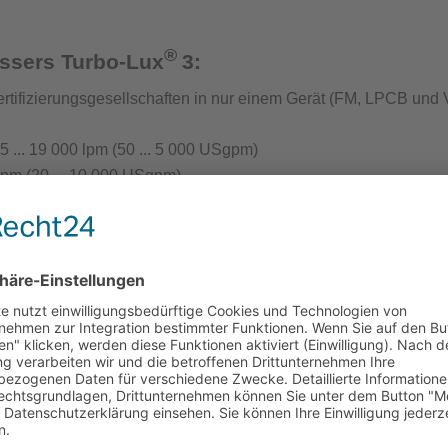
®
t Löschwasserversorgung
essers Turbo-Lux
3:
rtifizierungsgesellschaften in nur einem Gerät (
FM, LPCB und 
... 19 000 lpm (50 ... 5 000 USgpm)
lpm (20 ... 10 000 USgpm)
ntenprüfgeräte für die Löschwasserversorgung
s an das Rohrleitungsnetz
rät Wassernetzanalysen
 Anschluss an das Rohrleitungsnetz das Gerät mit nur einer S
chluss
eliebig
antenprüfgerät
inrichtungen