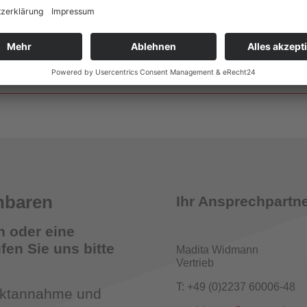
Wandhydrantenprüfgeräte
smelder Tester
nbaren
Ihr Ansprechpartne
n oder eine
en Sie uns bitte
Madita Widmann
Vertrieb
römungsmelder-Tester für Sprinkleranlagen
T: +49 (0)2237 60006-48
taktannahme und