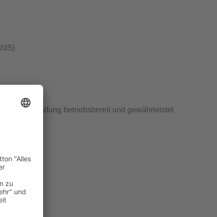
VdS
)
chraubverbindung betriebsbereit und gewährleistet