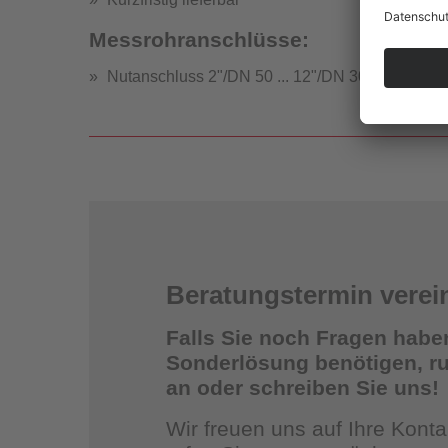
Messrohranschlüsse:
Nutanschluss 2"/DN 50 ... 12"/DN 300
Strömung
Beratungstermin verei
Falls Sie noch Fragen habe
Sonderlösung benötigen, ruf
an oder schreiben Sie uns!
St
Wir freuen uns auf Ihre Kon