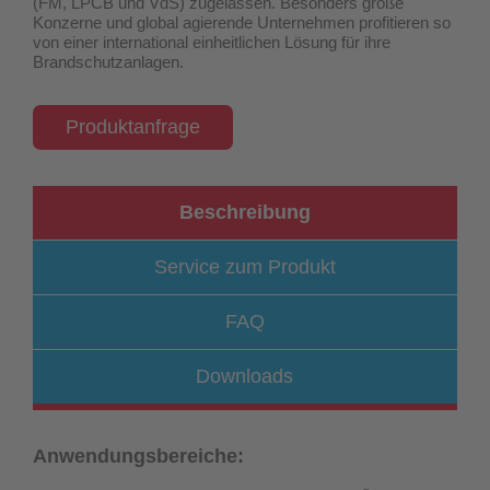
(FM, LPCB und VdS) zugelassen
. Besonders große
Konzerne und global agierende Unternehmen profitieren so
von einer international einheitlichen Lösung für ihre
Brandschutzanlagen.
Produktanfrage
Beschreibung
Service zum Produkt
FAQ
Downloads
Anwendungsbereiche: