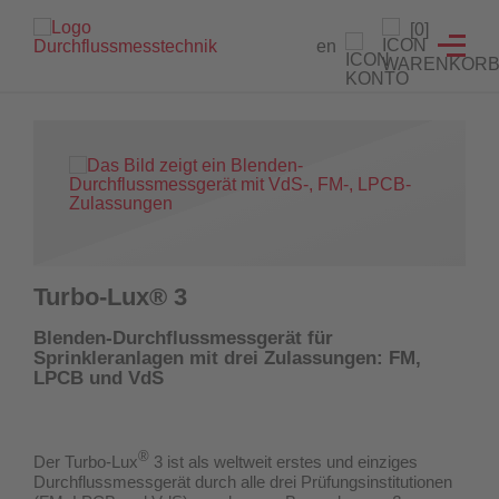
Branchenlösungen
Füllstandanzeiger
Testeinrichtungen
Prüfgeräte
Service
[0]
en
Füllstandanzeiger
Hydrantenprüfgerät Löschwasserversorgung
Strömungsmelder Tester
Durchflussmessgeräte für Sprinkleranlagen
Entwicklung von Sonderlösungen
Hydrantenprüfgerät Wassernetzanalysen
Überwachungsschalter
Hydrantenprüfgeräte für Wassernetzanalysen
Rekalibrierung / Messgenauigkeitsüberprüfung
Wandhydrantenprüfgerät
Wartung und Reparatur
Hydrantenprüfgeräte für die Löschwasserversorgung
Wandhydrantenprüfgeräte
Download Prüfzeugnisse
Turbo-Lux® 3
Zertifikatsgenerator
Strömungsmelder-Tester für Sprinkleranlagen
Blenden-Durchflussmessgerät für
Sprinkleranlagen mit drei Zulassungen: FM,
UW3 Serie Überwachungsschalter
LPCB und VdS
FACTS Automatisiertes Prüfsystem für Feuerlöschpumpen
®
Der Turbo-Lux
3 ist als weltweit erstes und einziges
Maschinistenausbildung
Durchflussmessgerät
durch alle drei Prüfungsinstitutionen