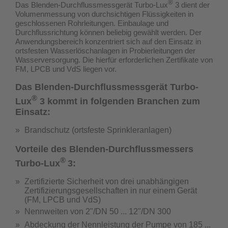
®
Das Blenden-Durchflussmessgerät Turbo-Lux
3 dient der
Volumenmessung von durchsichtigen Flüssigkeiten in
geschlossenen Rohrleitungen. Einbaulage und
Durchflussrichtung können beliebig gewählt werden. Der
Anwendungsbereich konzentriert sich auf den Einsatz in
ortsfesten Wasserlöschanlagen in Probierleitungen der
Wasserversorgung.
Die hierfür erforderlichen Zertifikate von
FM, LPCB und VdS liegen vor.
Das Blenden-Durchflussmessgerät Turbo-
®
Lux
3 kommt in folgenden Branchen zum
Einsatz:
Brandschutz (ortsfeste Sprinkleranlagen)
Vorteile des Blenden-Durchflussmessers
®
Turbo-Lux
3:
Zertifizierte Sicherheit von drei unabhängigen
Zertifizierungsgesellschaften in nur einem Gerät
(
FM, LPCB und VdS
)
Nennweiten von 2"/DN 50 ... 12"/DN 300
Abdeckung der Nennleistung der Pumpe von 185 ...