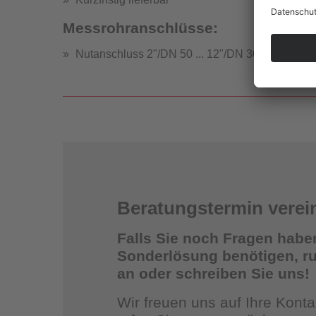
Messrohranschlüsse:
Nutanschluss 2"/DN 50 ... 12"/DN 300
Strömung
Beratungstermin verei
Falls Sie noch Fragen habe
Sonderlösung benötigen, ruf
an oder schreiben Sie uns!
St
Wir freuen uns auf Ihre Kon