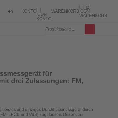
[0]
en
KONTO
WARENKORB
gen
erprüfung
ssmessgerät für
mit drei Zulassungen: FM,
weit erstes und einziges Durchflussmessgerät
durch
en (FM, LPCB und VdS) zugelassen
. Besonders