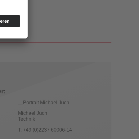
r:
Michael Jüch
Technik
T: +49 (0)2237 60006-14