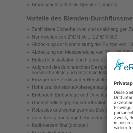
Brandschutz (ortsfeste Sprinkleranlagen)
Hydrantenprüfgerä
Vorteile des Blenden-Durchflussm
Zertifizierte Sicherheit von drei unabhängigen Ze
Nennweiten von 2"/DN 50 ... 12"/DN 300
Abdeckung der Nennleistung der Pumpe von 185 
Abdeckung der Messbereiche von 75 ... 38 000 
Hydra
Einfache Installation durch genuteten Anschlus
Hydrantenprüfge
Aufgrund des durchdachten Designs ist nach dem
somit schnellste und einfachste Installation
Einziger VdS-zertifizierter Hersteller mit Nutans
Hohe und konstante Ablesegenauigkeit
Einbauort, Einbaulage und Durchflussrichtung b
Unempfindlich gegenüber Vibrationen
Wandhydr
Robustes und wartungsarmes Design
Teste
Zuverlässig und lange Lebensdauer
Kalibrierzertifikat (optional)
Kurzfristig lieferbar