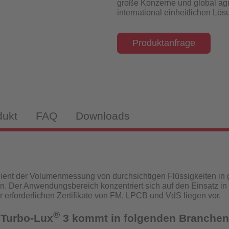
große Konzerne und global agi
isch-induktiv
international einheitlichen Lö
Produktanfrage
webekörper
tandanzeiger
dukt
FAQ
Downloads
drantenprüfgeräte für Wassernetzanalysen
tandanzeiger
ient der Volumenmessung von durchsichtigen Flüssigkeiten in
n. Der Anwendungsbereich konzentriert sich auf den Einsatz in
rüfgeräte
ür erforderlichen Zertifikate von FM, LPCB und VdS liegen vor.
®
 Turbo-Lux
3 kommt in folgenden Branchen