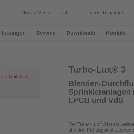
News / Messe
Jobs
Vertriebspartner
nlösungen
Service
Downloads
Kontakt
lussmessgeräte
Entwicklung von Sonderlösun
Rekalibrierung / Messgenauigkeitsüb
Turbo-Lux® 3
Wartung und Reparatur
Blenden-Durchflu
Sprinkleranlagen 
Download Prüfzeugnisse
Blenden
LPCB und VdS
Zertifikatsgenerator
®
Der Turbo-Lux
3 ist als welt
alle drei Prüfungsinstitution
urchflussmessgeräte für Sprinkleranlagen