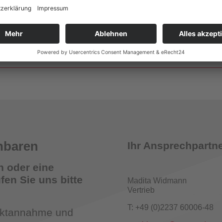
Wandhydrantenprüfgeräte
smelder Tester
nbaren
Ihr Ansprechpartne
n oder eine
en Sie uns bitte
Madita Widmann
Vertrieb
römungsmelder-Tester für Sprinkleranlagen
T: +49 (0)2237 60006-48
taktannahme und