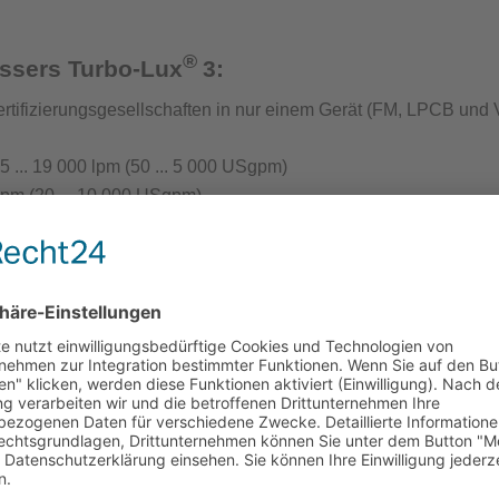
®
t Löschwasserversorgung
essers Turbo-Lux
3:
rtifizierungsgesellschaften in nur einem Gerät (
FM, LPCB und 
... 19 000 lpm (50 ... 5 000 USgpm)
lpm (20 ... 10 000 USgpm)
ntenprüfgeräte für die Löschwasserversorgung
s an das Rohrleitungsnetz
rät Wassernetzanalysen
 Anschluss an das Rohrleitungsnetz das Gerät mit nur einer S
chluss
eliebig
antenprüfgerät
inrichtungen