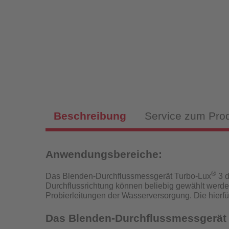
Magnet
Sch
Fülls
Beschreibung
Service zum Pro
Anwendungsbereiche:
Hy
Fülls
®
Das Blenden-Durchflussmessgerät Turbo-Lux
3 d
Durchflussrichtung können beliebig gewählt werde
P
Probierleitungen der Wasserversorgung.
Die hierf
Das Blenden-Durchflussmessgerät