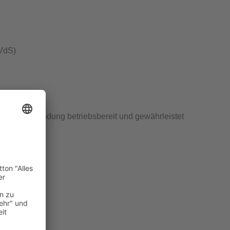
VdS
)
chraubverbindung betriebsbereit und gewährleistet