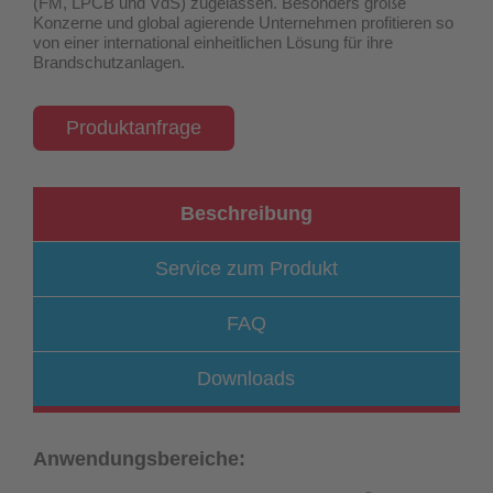
(FM, LPCB und VdS) zugelassen
. Besonders große
Konzerne und global agierende Unternehmen profitieren so
von einer international einheitlichen Lösung für ihre
Brandschutzanlagen.
Produktanfrage
Beschreibung
Service zum Produkt
FAQ
Downloads
Anwendungsbereiche: