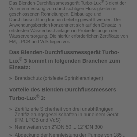
®
Das Blenden-Durchflussmessgerät Turbo-Lux
3 dient der
Volumenmessung von durchsichtigen Flüssigkeiten in
geschlossenen Rohrleitungen. Einbaulage und
Durchflussrichtung können beliebig gewählt werden. Der
Anwendungsbereich konzentriert sich auf den Einsatz in
ortsfesten Wasserlöschanlagen in Probierleitungen der
Wasserversorgung.
Die hierfür erforderlichen Zertifikate von
FM, LPCB und VdS liegen vor.
Das Blenden-Durchflussmessgerät Turbo-
®
Lux
3 kommt in folgenden Branchen zum
Einsatz:
Brandschutz (ortsfeste Sprinkleranlagen)
Vorteile des Blenden-Durchflussmessers
®
Turbo-Lux
3:
Zertifizierte Sicherheit von drei unabhängigen
Zertifizierungsgesellschaften in nur einem Gerät
(
FM, LPCB und VdS
)
Nennweiten von 2"/DN 50 ... 12"/DN 300
Abdeckung der Nennleistung der Pumpe von 185 ...