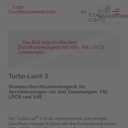
Branchenlösungen
Füllstandanzeiger
Testeinrichtungen
Prüfgeräte
Service
[0]
en
Füllstandanzeiger
Hydrantenprüfgerät Löschwasserversorgung
Strömungsmelder Tester
Durchflussmessgeräte für Sprinkleranlagen
Entwicklung von Sonderlösungen
Hydrantenprüfgerät Wassernetzanalysen
Überwachungsschalter
Hydrantenprüfgeräte für Wassernetzanalysen
Rekalibrierung / Messgenauigkeitsüberprüfung
Wandhydrantenprüfgerät
Wartung und Reparatur
Hydrantenprüfgeräte für die Löschwasserversorgung
Wandhydrantenprüfgeräte
Download Prüfzeugnisse
Turbo-Lux® 3
Zertifikatsgenerator
Strömungsmelder-Tester für Sprinkleranlagen
Blenden-Durchflussmessgerät für
Sprinkleranlagen mit drei Zulassungen: FM,
UW3 Serie Überwachungsschalter
LPCB und VdS
FACTS Automatisiertes Prüfsystem für Feuerlöschpumpen
®
Der Turbo-Lux
3 ist als weltweit erstes und einziges
Maschinistenausbildung
Durchflussmessgerät
durch alle drei Prüfungsinstitutionen