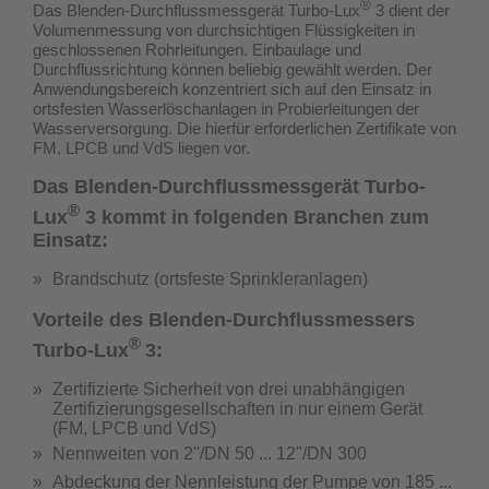
®
Das Blenden-Durchflussmessgerät Turbo-Lux
3 dient der
Volumenmessung von durchsichtigen Flüssigkeiten in
geschlossenen Rohrleitungen. Einbaulage und
Durchflussrichtung können beliebig gewählt werden. Der
Anwendungsbereich konzentriert sich auf den Einsatz in
ortsfesten Wasserlöschanlagen in Probierleitungen der
Wasserversorgung.
Die hierfür erforderlichen Zertifikate von
FM, LPCB und VdS liegen vor.
Das Blenden-Durchflussmessgerät Turbo-
®
Lux
3 kommt in folgenden Branchen zum
Einsatz:
Brandschutz (ortsfeste Sprinkleranlagen)
Vorteile des Blenden-Durchflussmessers
®
Turbo-Lux
3:
Zertifizierte Sicherheit von drei unabhängigen
Zertifizierungsgesellschaften in nur einem Gerät
(
FM, LPCB und VdS
)
Nennweiten von 2"/DN 50 ... 12"/DN 300
Abdeckung der Nennleistung der Pumpe von 185 ...