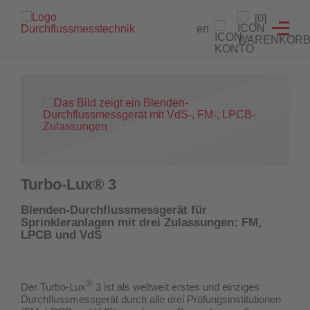
Branchenlösungen
Füllstandanzeiger
Testeinrichtungen
Prüfgeräte
Service
[0]
en
Füllstandanzeiger
Hydrantenprüfgerät Löschwasserversorgung
Strömungsmelder Tester
Durchflussmessgeräte für Sprinkleranlagen
Entwicklung von Sonderlösungen
Hydrantenprüfgerät Wassernetzanalysen
Überwachungsschalter
Hydrantenprüfgeräte für Wassernetzanalysen
Rekalibrierung / Messgenauigkeitsüberprüfung
Wandhydrantenprüfgerät
Wartung und Reparatur
Hydrantenprüfgeräte für die Löschwasserversorgung
Wandhydrantenprüfgeräte
Download Prüfzeugnisse
Turbo-Lux® 3
Zertifikatsgenerator
Strömungsmelder-Tester für Sprinkleranlagen
Blenden-Durchflussmessgerät für
Sprinkleranlagen mit drei Zulassungen: FM,
UW3 Serie Überwachungsschalter
LPCB und VdS
FACTS Automatisiertes Prüfsystem für Feuerlöschpumpen
®
Der Turbo-Lux
3 ist als weltweit erstes und einziges
Maschinistenausbildung
Durchflussmessgerät
durch alle drei Prüfungsinstitutionen