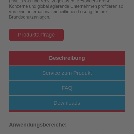
(FM, LPCB und VdS) zugelassen
. Besonders große
Konzerne und global agierende Unternehmen profitieren so
von einer international einheitlichen Lösung für ihre
Brandschutzanlagen.
Produktanfrage
Beschreibung
Service zum Produkt
FAQ
Downloads
Anwendungsbereiche: