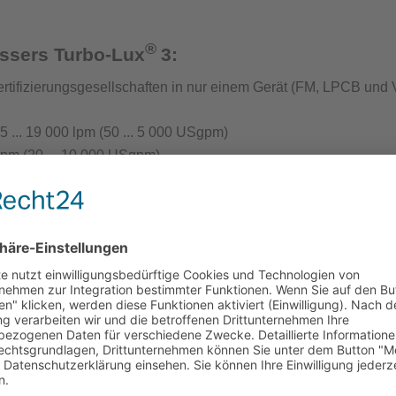
®
t Löschwasserversorgung
essers Turbo-Lux
3:
rtifizierungsgesellschaften in nur einem Gerät (
FM, LPCB und 
... 19 000 lpm (50 ... 5 000 USgpm)
lpm (20 ... 10 000 USgpm)
ntenprüfgeräte für die Löschwasserversorgung
s an das Rohrleitungsnetz
rät Wassernetzanalysen
 Anschluss an das Rohrleitungsnetz das Gerät mit nur einer S
chluss
eliebig
antenprüfgerät
inrichtungen