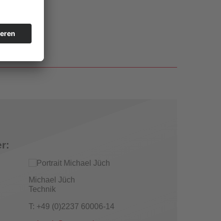
r:
Michael Jüch
Technik
T: +49 (0)2237 60006-14