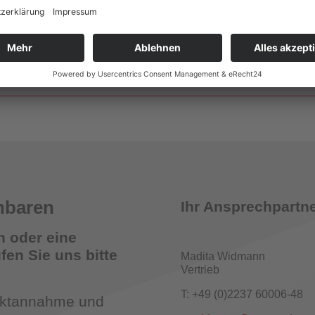
Wandhydrantenprüfgeräte
smelder Tester
nbaren
Ihr Ansprechpartne
n oder eine
en Sie uns bitte
Madita Widmann
Vertrieb
römungsmelder-Tester für Sprinkleranlagen
T: +49 (0)2237 60006-48
taktannahme und