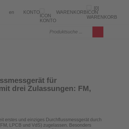
[0]
en
KONTO
WARENKORB
gen
erprüfung
ssmessgerät für
mit drei Zulassungen: FM,
weit erstes und einziges Durchflussmessgerät
durch
en (FM, LPCB und VdS) zugelassen
. Besonders