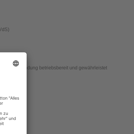
VdS
)
chraubverbindung betriebsbereit und gewährleistet