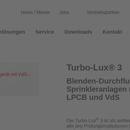
News / Messe
Jobs
Vertriebspartner
nlösungen
Service
Downloads
Kontakt
lussmessgeräte
Entwicklung von Sonderlösun
Rekalibrierung / Messgenauigkeitsüb
Turbo-Lux® 3
Wartung und Reparatur
Blenden-Durchflu
Sprinkleranlagen 
Download Prüfzeugnisse
Blenden
LPCB und VdS
Zertifikatsgenerator
®
Der Turbo-Lux
3 ist als welt
alle drei Prüfungsinstitution
urchflussmessgeräte für Sprinkleranlagen