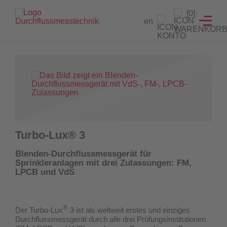
Branchenlösungen
Füllstandanzeiger
Testeinrichtungen
Prüfgeräte
Service
[0]
en
Füllstandanzeiger
Hydrantenprüfgerät Löschwasserversorgung
Strömungsmelder Tester
Durchflussmessgeräte für Sprinkleranlagen
Entwicklung von Sonderlösungen
Hydrantenprüfgerät Wassernetzanalysen
Überwachungsschalter
Hydrantenprüfgeräte für Wassernetzanalysen
Rekalibrierung / Messgenauigkeitsüberprüfung
Wandhydrantenprüfgerät
Wartung und Reparatur
Hydrantenprüfgeräte für die Löschwasserversorgung
Wandhydrantenprüfgeräte
Download Prüfzeugnisse
Turbo-Lux® 3
Zertifikatsgenerator
Strömungsmelder-Tester für Sprinkleranlagen
Blenden-Durchflussmessgerät für
Sprinkleranlagen mit drei Zulassungen: FM,
UW3 Serie Überwachungsschalter
LPCB und VdS
FACTS Automatisiertes Prüfsystem für Feuerlöschpumpen
®
Der Turbo-Lux
3 ist als weltweit erstes und einziges
Maschinistenausbildung
Durchflussmessgerät
durch alle drei Prüfungsinstitutionen