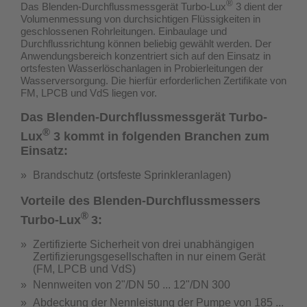
®
Das Blenden-Durchflussmessgerät Turbo-Lux
3 dient der
Volumenmessung von durchsichtigen Flüssigkeiten in
geschlossenen Rohrleitungen. Einbaulage und
Durchflussrichtung können beliebig gewählt werden. Der
Anwendungsbereich konzentriert sich auf den Einsatz in
ortsfesten Wasserlöschanlagen in Probierleitungen der
Wasserversorgung.
Die hierfür erforderlichen Zertifikate von
FM, LPCB und VdS liegen vor.
Das Blenden-Durchflussmessgerät Turbo-
®
Lux
3 kommt in folgenden Branchen zum
Einsatz:
Brandschutz (ortsfeste Sprinkleranlagen)
Vorteile des Blenden-Durchflussmessers
®
Turbo-Lux
3:
Zertifizierte Sicherheit von drei unabhängigen
Zertifizierungsgesellschaften in nur einem Gerät
(
FM, LPCB und VdS
)
Nennweiten von 2"/DN 50 ... 12"/DN 300
Abdeckung der Nennleistung der Pumpe von 185 ...