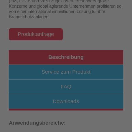
(FM, LPCB und VdS) zugelassen
. Besonders große
Konzerne und global agierende Unternehmen profitieren so
von einer international einheitlichen Lösung für ihre
Brandschutzanlagen.
Produktanfrage
Beschreibung
Service zum Produkt
FAQ
Downloads
Anwendungsbereiche: