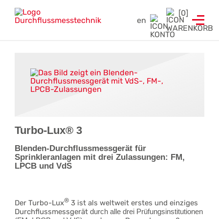
Branchenlösungen
Testeinrichtungen
Füllstandanzeiger
Prüfgeräte
Service
[0]
en
Füllstandanzeiger
Strömungsmelder Tester
Entwicklung von Sonderlösungen
Durchflussmessgeräte für Sprinkleranlagen
Hydrantenprüfgerät Löschwasserversorgung
Hydrantenprüfgerät Wassernetzanalysen
Überwachungsschalter
Hydrantenprüfgeräte für Wassernetzanalysen
Rekalibrierung / Messgenauigkeitsüberprüfung
Wandhydrantenprüfgerät
Wartung und Reparatur
Hydrantenprüfgeräte für die Löschwasserversorgung
Wandhydrantenprüfgeräte
Download Prüfzeugnisse
Turbo-Lux® 3
Zertifikatsgenerator
Strömungsmelder-Tester für Sprinkleranlagen
Blenden-Durchflussmessgerät für
Sprinkleranlagen mit drei Zulassungen: FM,
UW3 Serie Überwachungsschalter
LPCB und VdS
FACTS Automatisiertes Prüfsystem für Feuerlöschpumpen
®
Der Turbo-Lux
3 ist als weltweit erstes und einziges
Maschinistenausbildung
Durchflussmessgerät
durch alle drei Prüfungsinstitutionen