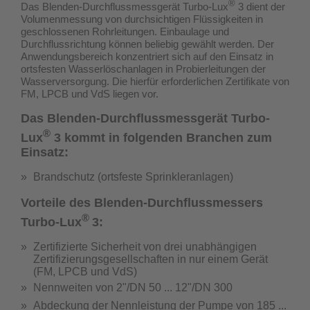
®
Das Blenden-Durchflussmessgerät Turbo-Lux
3 dient der
Volumenmessung von durchsichtigen Flüssigkeiten in
geschlossenen Rohrleitungen. Einbaulage und
Durchflussrichtung können beliebig gewählt werden. Der
Anwendungsbereich konzentriert sich auf den Einsatz in
ortsfesten Wasserlöschanlagen in Probierleitungen der
Wasserversorgung.
Die hierfür erforderlichen Zertifikate von
FM, LPCB und VdS liegen vor.
Das Blenden-Durchflussmessgerät Turbo-
®
Lux
3 kommt in folgenden Branchen zum
Einsatz:
Brandschutz (ortsfeste Sprinkleranlagen)
Vorteile des Blenden-Durchflussmessers
®
Turbo-Lux
3:
Zertifizierte Sicherheit von drei unabhängigen
Zertifizierungsgesellschaften in nur einem Gerät
(
FM, LPCB und VdS
)
Nennweiten von 2"/DN 50 ... 12"/DN 300
Abdeckung der Nennleistung der Pumpe von 185 ...