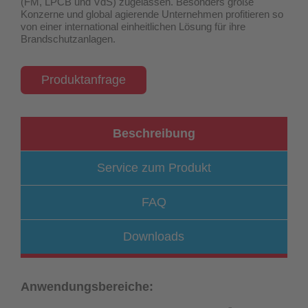
(FM, LPCB und VdS) zugelassen
. Besonders große
Konzerne und global agierende Unternehmen profitieren so
von einer international einheitlichen Lösung für ihre
Brandschutzanlagen.
Produktanfrage
Beschreibung
Service zum Produkt
FAQ
Downloads
Anwendungsbereiche: