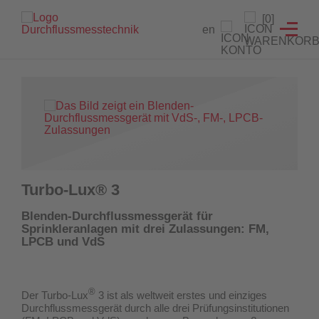
Branchenlösungen
Füllstandanzeiger
Testeinrichtungen
Prüfgeräte
Service
[0]
en
Füllstandanzeiger
Hydrantenprüfgerät Löschwasserversorgung
Strömungsmelder Tester
Durchflussmessgeräte für Sprinkleranlagen
Entwicklung von Sonderlösungen
Hydrantenprüfgerät Wassernetzanalysen
Überwachungsschalter
Hydrantenprüfgeräte für Wassernetzanalysen
Rekalibrierung / Messgenauigkeitsüberprüfung
Wandhydrantenprüfgerät
Wartung und Reparatur
Hydrantenprüfgeräte für die Löschwasserversorgung
Wandhydrantenprüfgeräte
Download Prüfzeugnisse
Turbo-Lux® 3
Zertifikatsgenerator
Strömungsmelder-Tester für Sprinkleranlagen
Blenden-Durchflussmessgerät für
Sprinkleranlagen mit drei Zulassungen: FM,
UW3 Serie Überwachungsschalter
LPCB und VdS
FACTS Automatisiertes Prüfsystem für Feuerlöschpumpen
®
Der Turbo-Lux
3 ist als weltweit erstes und einziges
Maschinistenausbildung
Durchflussmessgerät
durch alle drei Prüfungsinstitutionen