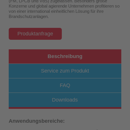
(FM, LPCB und VdS) zugelassen
. Besonders große
Konzerne und global agierende Unternehmen profitieren so
von einer international einheitlichen Lösung für ihre
Brandschutzanlagen.
Produktanfrage
Beschreibung
Service zum Produkt
FAQ
Downloads
Anwendungsbereiche: