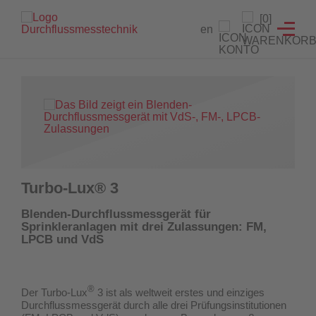
Branchenlösungen
Füllstandanzeiger
Testeinrichtungen
Prüfgeräte
Service
[0]
en
Füllstandanzeiger
Hydrantenprüfgerät Löschwasserversorgung
Strömungsmelder Tester
Durchflussmessgeräte für Sprinkleranlagen
Entwicklung von Sonderlösungen
Hydrantenprüfgerät Wassernetzanalysen
Überwachungsschalter
Hydrantenprüfgeräte für Wassernetzanalysen
Rekalibrierung / Messgenauigkeitsüberprüfung
Wandhydrantenprüfgerät
Wartung und Reparatur
Hydrantenprüfgeräte für die Löschwasserversorgung
Wandhydrantenprüfgeräte
Download Prüfzeugnisse
Turbo-Lux® 3
Zertifikatsgenerator
Strömungsmelder-Tester für Sprinkleranlagen
Blenden-Durchflussmessgerät für
Sprinkleranlagen mit drei Zulassungen: FM,
UW3 Serie Überwachungsschalter
LPCB und VdS
FACTS Automatisiertes Prüfsystem für Feuerlöschpumpen
®
Der Turbo-Lux
3 ist als weltweit erstes und einziges
Maschinistenausbildung
Durchflussmessgerät
durch alle drei Prüfungsinstitutionen