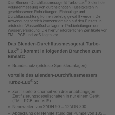
®
Das Blenden-Durchflussmessgerät Turbo-Lux
3 dient der
Volumenmessung von durchsichtigen Flüssigkeiten in
geschlossenen Rohrleitungen. Einbaulage und
Durchflussrichtung können beliebig gewählt werden. Der
Anwendungsbereich konzentriert sich auf den Einsatz in
ortsfesten Wasserlöschanlagen in Probierleitungen der
Wasserversorgung.
Die hierfür erforderlichen Zertifikate von
FM, LPCB und VdS liegen vor.
Das Blenden-Durchflussmessgerät Turbo-
®
Lux
3 kommt in folgenden Branchen zum
Einsatz:
Brandschutz (ortsfeste Sprinkleranlagen)
Vorteile des Blenden-Durchflussmessers
®
Turbo-Lux
3:
Zertifizierte Sicherheit von drei unabhängigen
Zertifizierungsgesellschaften in nur einem Gerät
(
FM, LPCB und VdS
)
Nennweiten von 2"/DN 50 ... 12"/DN 300
Abdeckung der Nennleistung der Pumpe von 185 ...