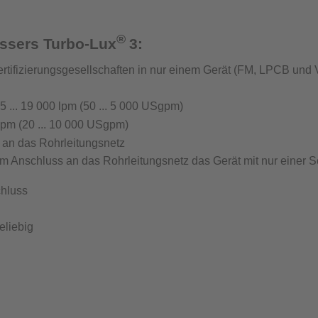
®
t Löschwasserversorgung
essers Turbo-Lux
3:
rtifizierungsgesellschaften in nur einem Gerät (
FM, LPCB und 
... 19 000 lpm (50 ... 5 000 USgpm)
lpm (20 ... 10 000 USgpm)
ntenprüfgeräte für die Löschwasserversorgung
s an das Rohrleitungsnetz
rät Wassernetzanalysen
 Anschluss an das Rohrleitungsnetz das Gerät mit nur einer S
chluss
eliebig
antenprüfgerät
inrichtungen