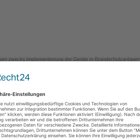
Wandhydrantenprüfgeräte
smelder Tester
ngen zwecks Implementierung der Geräte in Brandschutzanlage
®
r für Sprinkleranlagen - Turbo-Lux
3
ch heruntergeladen werden?
den Sie eine entsprechende Anleitung dazu:
Lux® Serie - YouTube
römungsmelder-Tester für Sprinkleranlagen