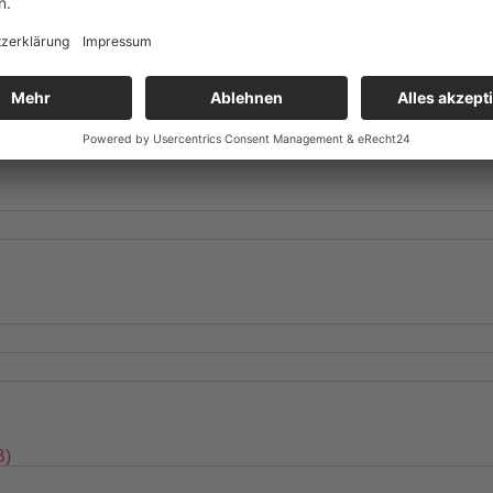
lanschanschluss?
®
en Klappflansch Adapter zu bestellen, um den Turbo-Lux
3 in e
hungsschalter
UW3 Serie Überwachungsschalter
B)