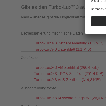
®
Gibt es den Turbo-Lux
3 auch mit F
Nein – aber es gibt die Möglichkeit zusätzlich ein
Überwac
Betriebsanleitung / technische Daten
Turbo-Lux® 3 Betriebsanleitung
(1,3 MiB)
Turbo-Lux® 3 Datenblatt
(1,1 MiB)
Zertifikate
Turbo-Lux® 3 FM-Zertifikat
(266,4 KiB)
Turbo-Lux® 3 LPCB-Zertifikat
(201,4 KiB)
Turbo-Lux® 3 VdS-Zertifikat
(319,3 KiB)
Ausschreibungstexte
Turbo-Lux® 3 Ausschreibungstext
(26,0 Ki