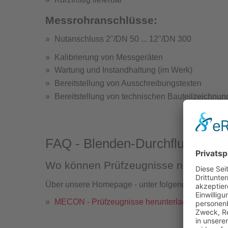
Messrohranschlüsse:
Nutanschluss 2"/DN 50 ... 12"/DN 300
Strömung
Kalibrierung von Messgeräten
Wartung und Instandhaltung (im Werk)
Bereitstellung von Ausschreibungstexten
Bereitstellung von technischen Bauteilzeichnu
FAQ - Blenden-Durchflussmesse
Wo können Prüfzeugnisse nachträgli
Über unsere Homepage - unter folgendem Link fin
MECON - Prüfzeugnisse herunterladen / Turbo-
St