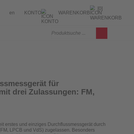
[0]
en
KONTO
WARENKORB
gen
erprüfung
ssmessgerät für
mit drei Zulassungen: FM,
weit erstes und einziges Durchflussmessgerät
durch
en (FM, LPCB und VdS) zugelassen
. Besonders