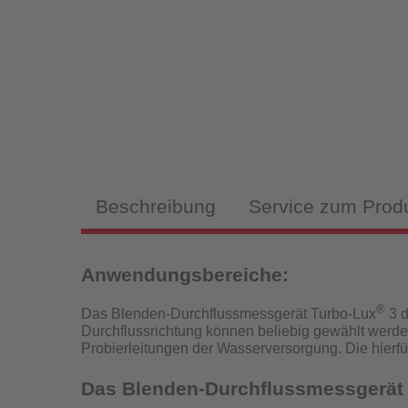
Magnet
Sch
Fülls
Beschreibung
Service zum Prod
Anwendungsbereiche:
Hy
Fülls
®
Das Blenden-Durchflussmessgerät Turbo-Lux
3 d
Durchflussrichtung können beliebig gewählt werde
P
Probierleitungen der Wasserversorgung.
Die hierf
Das Blenden-Durchflussmessgerät