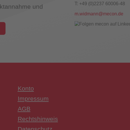
T: +49 (0)2237 60006-48
taktannahme und
Maschinistenausbildung
m.widmann@mecon.de
Konto
Impressum
AGB
Rechtshinweis
Datenschutz