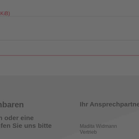
 KiB)
tomatisiertes Prüfsystem für Feuerlöschpumpen
nbaren
Ihr Ansprechpartne
n oder eine
en Sie uns bitte
Madita Widmann
Vertrieb