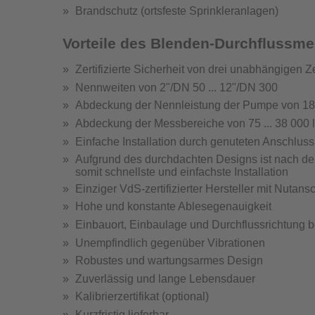
Brandschutz (ortsfeste Sprinkleranlagen)
Hydrantenprüfgerä
Vorteile des Blenden-Durchflussm
Zertifizierte Sicherheit von drei unabhängigen Ze
Nennweiten von 2"/DN 50 ... 12"/DN 300
Abdeckung der Nennleistung der Pumpe von 185 
Abdeckung der Messbereiche von 75 ... 38 000 
Hydra
Einfache Installation durch genuteten Anschlus
Hydrantenprüfge
Aufgrund des durchdachten Designs ist nach dem
somit schnellste und einfachste Installation
Einziger VdS-zertifizierter Hersteller mit Nutans
Hohe und konstante Ablesegenauigkeit
Einbauort, Einbaulage und Durchflussrichtung b
Unempfindlich gegenüber Vibrationen
Wandhydr
Robustes und wartungsarmes Design
Teste
Zuverlässig und lange Lebensdauer
Kalibrierzertifikat (optional)
Kurzfristig lieferbar