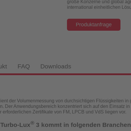
große Konzerne und global agi
isch-induktiv
international einheitlichen Lö
Produktanfrage
webekörper
tandanzeiger
ukt
FAQ
Downloads
drantenprüfgeräte für Wassernetzanalysen
tandanzeiger
ient der Volumenmessung von durchsichtigen Flüssigkeiten in
n. Der Anwendungsbereich konzentriert sich auf den Einsatz in
rüfgeräte
ür erforderlichen Zertifikate von FM, LPCB und VdS liegen vor.
®
 Turbo-Lux
3 kommt in folgenden Branchen