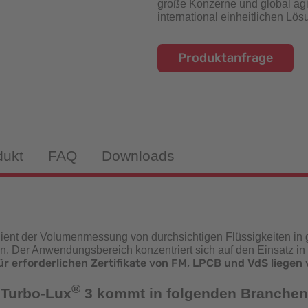
große Konzerne und global agi
isch-induktiv
international einheitlichen Lö
Produktanfrage
webekörper
tandanzeiger
dukt
FAQ
Downloads
drantenprüfgeräte für Wassernetzanalysen
tandanzeiger
ient der Volumenmessung von durchsichtigen Flüssigkeiten in
n. Der Anwendungsbereich konzentriert sich auf den Einsatz in
rüfgeräte
ür erforderlichen Zertifikate von FM, LPCB und VdS liegen 
®
 Turbo-Lux
3 kommt in folgenden Branchen