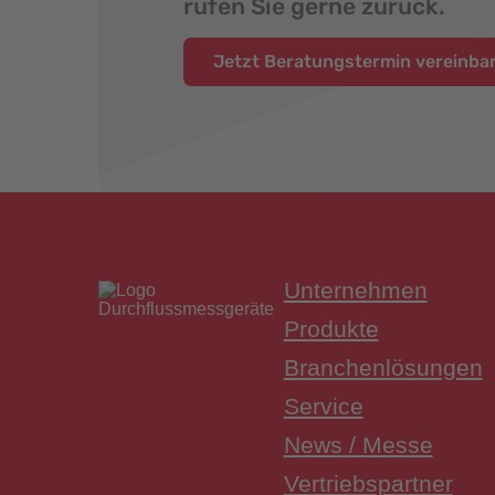
rufen Sie gerne zurück.
Jetzt Beratungstermin vereinbar
Überwac
Unternehmen
Produkte
Branchenlösungen
Service
News / Messe
Vertriebspartner