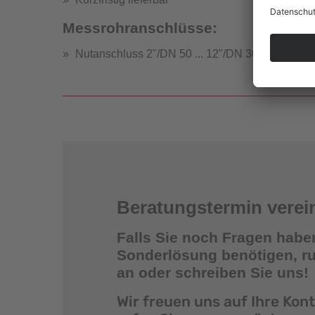
Messrohranschlüsse:
Nutanschluss 2"/DN 50 ... 12"/DN 300
Strömung
Beratungstermin verei
Falls Sie noch Fragen habe
Sonderlösung benötigen, ruf
an oder schreiben Sie uns!
St
Wir freuen uns auf Ihre Ko