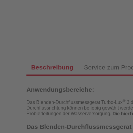
Magnet
Sch
Fülls
Beschreibung
Service zum Pro
Anwendungsbereiche:
Hy
Fülls
®
Das Blenden-Durchflussmessgerät Turbo-Lux
3 d
Durchflussrichtung können beliebig gewählt werde
P
Die hierf
Probierleitungen der Wasserversorgung.
Das Blenden-Durchflussmessgerät