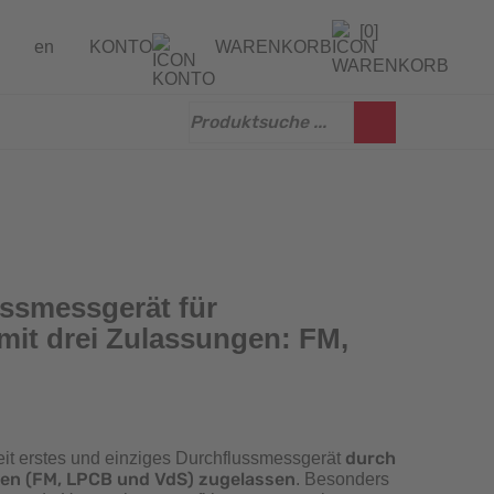
[0]
en
KONTO
WARENKORB
gen
erprüfung
ssmessgerät für
mit drei Zulassungen: FM,
durch
weit erstes und einziges Durchflussmessgerät
onen (FM, LPCB und VdS) zugelassen
. Besonders