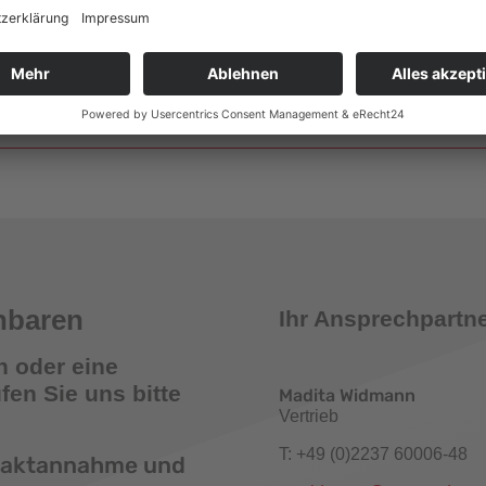
Wandhydrantenprüfgeräte
smelder Tester
nbaren
Ihr Ansprechpartne
n oder eine
en Sie uns bitte
Madita Widmann
Vertrieb
römungsmelder-Tester für Sprinkleranlagen
T: +49 (0)2237 60006-48
ntaktannahme und