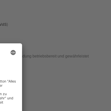
 VdS
)
chraubverbindung betriebsbereit und gewährleistet