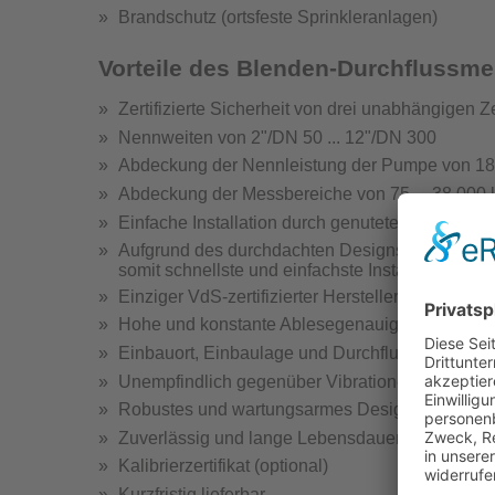
Brandschutz (ortsfeste Sprinkleranlagen)
Hydrantenprüfgerä
Vorteile des Blenden-Durchflussm
Zertifizierte Sicherheit von drei unabhängigen Ze
Nennweiten von 2"/DN 50 ... 12"/DN 300
Abdeckung der Nennleistung der Pumpe von 185 
Abdeckung der Messbereiche von 75 ... 38 000 
Hydra
Einfache Installation durch genuteten Anschlus
Hydrantenprüfge
Aufgrund des durchdachten Designs ist nach dem
somit schnellste und einfachste Installation
Einziger VdS-zertifizierter Hersteller mit Nutans
Hohe und konstante Ablesegenauigkeit
Einbauort, Einbaulage und Durchflussrichtung b
Unempfindlich gegenüber Vibrationen
Wandhydr
Robustes und wartungsarmes Design
Teste
Zuverlässig und lange Lebensdauer
Kalibrierzertifikat (optional)
Kurzfristig lieferbar