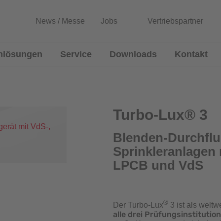
News / Messe
Jobs
Vertriebspartner
nlösungen
Service
Downloads
Kontakt
ussmessgeräte
Entwicklung von Sonderlösun
Rekalibrierung / Messgenauigkeitsüb
Turbo-Lux® 3
Wartung und Reparatur
Blenden-Durchflu
Sprinkleranlagen 
Download Prüfzeugnisse
Blenden
LPCB und VdS
Zertifikatsgenerator
®
Der Turbo-Lux
3 ist als welt
alle drei Prüfungsinstituti
urchflussmessgeräte für Sprinkleranlagen