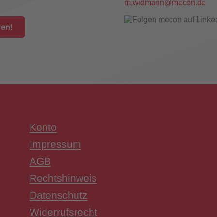
m.widmann@mecon.de
en!
hungsschalter
Konto
UW3 Serie Überwachungsschalter
Impressum
AGB
Rechtshinweis
Datenschutz
Widerrufsrecht