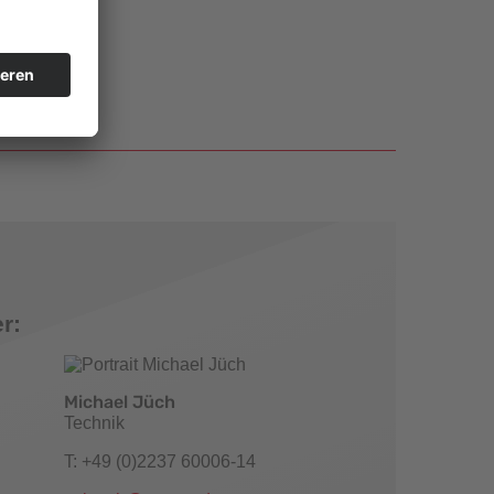
r:
Michael Jüch
Technik
T: +49 (0)2237 60006-14