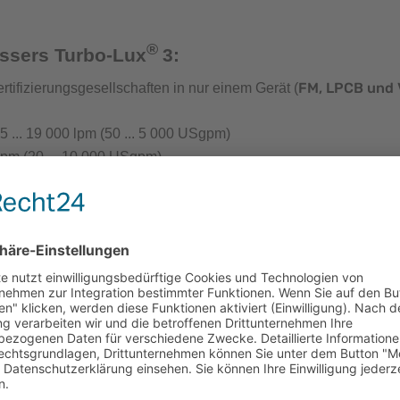
®
t Löschwasserversorgung
essers Turbo-Lux
3:
FM, LPCB und
rtifizierungsgesellschaften in nur einem Gerät (
... 19 000 lpm (50 ... 5 000 USgpm)
lpm (20 ... 10 000 USgpm)
ntenprüfgeräte für die Löschwasserversorgung
s an das Rohrleitungsnetz
rät Wassernetzanalysen
 Anschluss an das Rohrleitungsnetz das Gerät mit nur einer S
chluss
eliebig
antenprüfgerät
inrichtungen