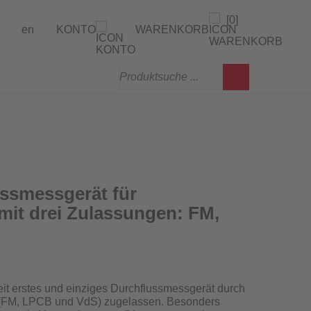
[0]
en
KONTO
WARENKORB
gen
erprüfung
ssmessgerät für
mit drei Zulassungen: FM,
weit erstes und einziges Durchflussmessgerät
durch
en (FM, LPCB und VdS) zugelassen
. Besonders