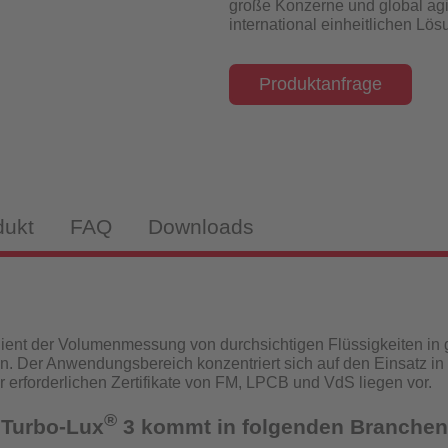
große Konzerne und global agi
isch-induktiv
international einheitlichen Lö
Produktanfrage
webekörper
tandanzeiger
dukt
FAQ
Downloads
drantenprüfgeräte für Wassernetzanalysen
tandanzeiger
ient der Volumenmessung von durchsichtigen Flüssigkeiten in
n. Der Anwendungsbereich konzentriert sich auf den Einsatz in
rüfgeräte
ür erforderlichen Zertifikate von FM, LPCB und VdS liegen vor.
®
 Turbo-Lux
3 kommt in folgenden Branchen