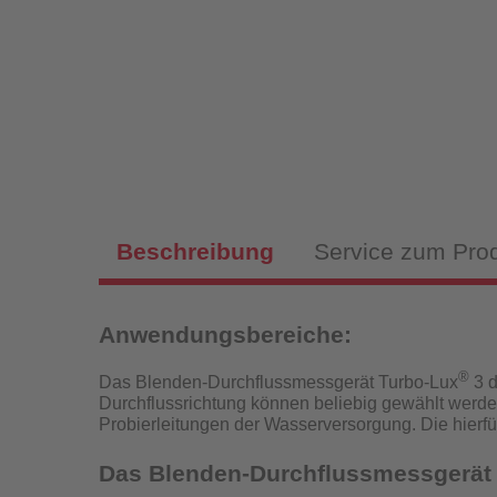
Magnet
Sch
Fülls
Beschreibung
Service zum Pro
Anwendungsbereiche:
Hy
Fülls
®
Das Blenden-Durchflussmessgerät Turbo-Lux
3 d
Durchflussrichtung können beliebig gewählt werde
P
Probierleitungen der Wasserversorgung.
Die hierf
Das Blenden-Durchflussmessgerät