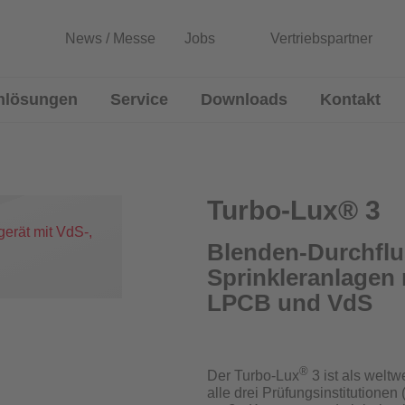
News / Messe
Jobs
Vertriebspartner
nlösungen
Service
Downloads
Kontakt
lussmessgeräte
Entwicklung von Sonderlösun
Rekalibrierung / Messgenauigkeitsüb
Turbo-Lux® 3
Wartung und Reparatur
Blenden-Durchflu
Sprinkleranlagen 
Download Prüfzeugnisse
Blenden
LPCB und VdS
Zertifikatsgenerator
®
Der Turbo-Lux
3 ist als welt
alle drei Prüfungsinstitution
urchflussmessgeräte für Sprinkleranlagen