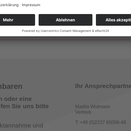
Wandhydrantenprüfgeräte
smelder Tester
nbaren
Ihr Ansprechpartne
n oder eine
en Sie uns bitte
Madita Widmann
Vertrieb
römungsmelder-Tester für Sprinkleranlagen
T: +49 (0)2237 60006-48
taktannahme und