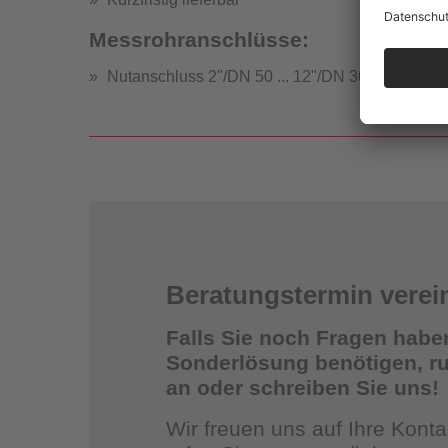
Messrohranschlüsse:
Nutanschluss 2"/DN 50 ... 12"/DN 300
Strömung
Beratungstermin verei
Falls Sie noch Fragen habe
Sonderlösung benötigen, ruf
an oder schreiben Sie uns!
St
Wir freuen uns auf Ihre Kon