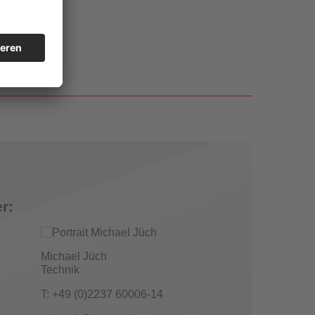
r:
Michael Jüch
Technik
T: +49 (0)2237 60006-14