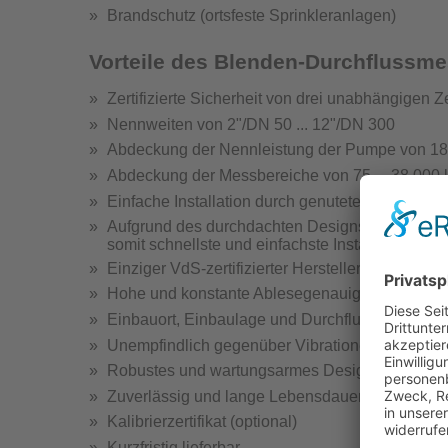
Brandschutz (ortsfeste Sprinkleranlagen)
Hydrantenprüfgerä
Vorteile des Blenden-Durchflussm
Zertifizierte Sicherheit von drei unabhängigen Ze
Nennweiten von 2"/DN 50 ... 12"/DN 300
Abdeckung der Nennleistung der Pumpe von 185 
Abdeckung der Messbereiche von 75 ... 38 000 
Hydra
Einfache Installation durch genuteten Anschlus
Hydrantenprüfge
Aufgrund des durchdachten Designs ist nach dem
somit schnellste und einfachste Installation
Einziger VdS-zertifizierter Hersteller mit Nutans
Hohe und konstante Ablesegenauigkeit
Einbauort, Einbaulage und Durchflussrichtung b
Unempfindlich gegenüber Vibrationen
Wandhydr
Robustes und wartungsarmes Design
Teste
Zuverlässig und lange Lebensdauer
Kalibrierzertifikat (optional)
Kurzfristig lieferbar