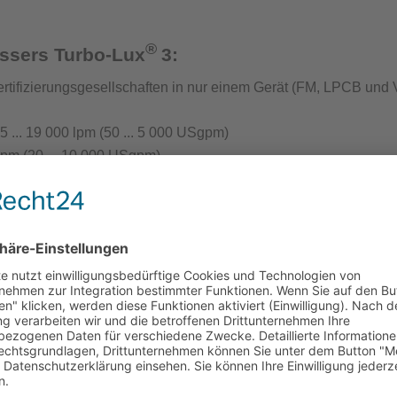
®
t Löschwasserversorgung
essers Turbo-Lux
3:
rtifizierungsgesellschaften in nur einem Gerät (
FM, LPCB und 
... 19 000 lpm (50 ... 5 000 USgpm)
lpm (20 ... 10 000 USgpm)
ntenprüfgeräte für die Löschwasserversorgung
s an das Rohrleitungsnetz
rät Wassernetzanalysen
 Anschluss an das Rohrleitungsnetz das Gerät mit nur einer S
chluss
eliebig
antenprüfgerät
inrichtungen