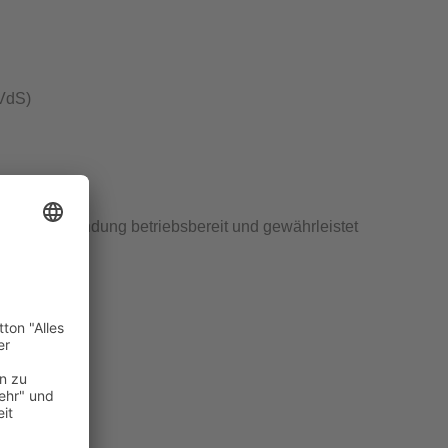
VdS
)
chraubverbindung betriebsbereit und gewährleistet